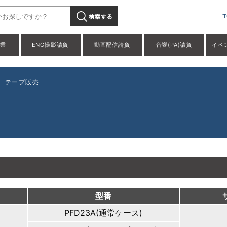
T
事業
ENG撮影請負
動画配信請負
音響(PA)請負
イベ
/
テープ販売
型番
PFD23A(通常ケース)