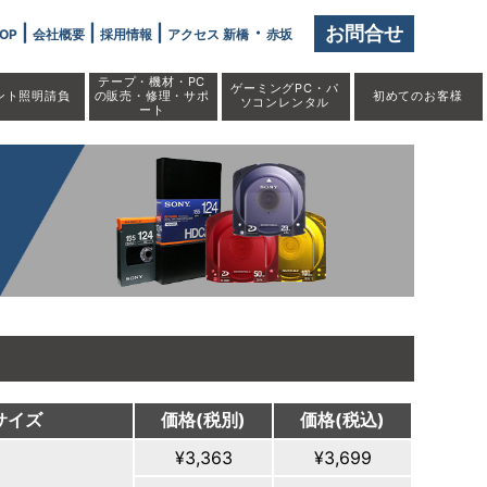
|
|
|
・
お問合せ
OP
会社概要
採用情報
アクセス 新橋
赤坂
テープ・機材・PC
ゲーミングPC・パ
ント照明請負
の販売・修理・サポ
初めての
お客様
ソコンレンタル
ート
サイズ
価格(税別)
価格(税込)
¥3,363
¥3,699