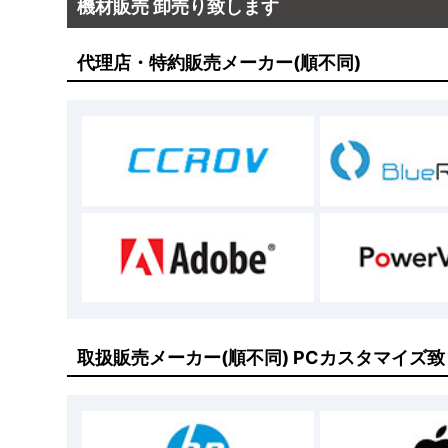
機材販売 卸売り致します
契約の成立
代理店・特約販売メーカー(順不同)
お客様は本サイト所定の注文方法にて
とします。
通信環境の不具合等によって、本サイ
しても、本サイトはその如何なる責任
ご注文された商品に関して、メーカー
契約の解除
売買契約成立後であっても、次の各号の場合、本
トはその如何なる責任も負うものではありません
長期不在、届け先住所の不明などによ
代金の支払いを指定期間内に行わなか
取扱販売メーカー(順不同) PCカスタマイズ
クレジットカード決済、ショッピング
納期返答後、急遽メーカー、代理店等
本サイトが表示した商品仕様、商品価