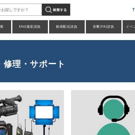
T
事業
ENG撮影請負
動画配信請負
音響(PA)請負
イベ
・修理・サポート