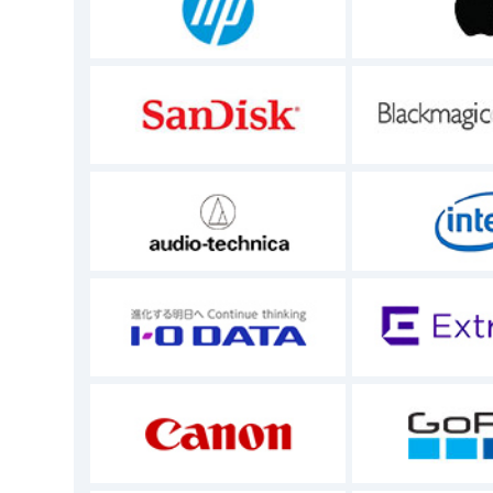
キャンセル
売買契約の成立後はお客様都合によるキャンセル
支払条件
支払条件につきましては別途定めてい
商品単価はご注文時の単価で確定しま
ん。またその価格の上昇、下落の変動
ても、当店はその如何なる責任も負う
出荷
本サイトは売買契約の成立後、お客様
事前に通達することなく納期が前後す
のではありません。
天災、交通事情、システムトラブル、
も、本サイトはその如何なる責任も負
送料/配達時間帯など商品のお届けに