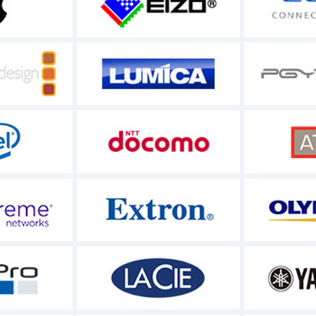
や商品の変更、仕様の変更はお受け致しかねます。予めご了承
る「お支払方法について」に記載の内容が適用されます。
す。納品までに単価の変動があった場合も当店はお客様に
に関わらず一切をご注文時の単価に反映させないものとし
ものではありません。
にお伝えした納期までに納品できるように全力を尽くしま
る場合があります。この場合、お客様が損害を被ったとし
その他予期せぬ事態により配送が遅延する場合があります
うものではありません。
ついては、別途定めている「商品のお届け」ページに記載