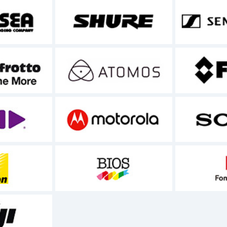
指定の運送会社経由で受渡しとなり、全て梱包された状態
はプリインストールされている場合、ソフトウェアの知的所有
は当該ソフトウェアに添付されている使用許諾契約の規定が適
せん。
定の内容が適用されます。
品等につきましては商品到着後3営業日以内に本サイトへ
た場合は対応することはできません。予めご了承ください
す。電話やメールなどで対応し、必要があれば商品をご返
ご返送いただいた場合以外は、サポート/交換/修理など