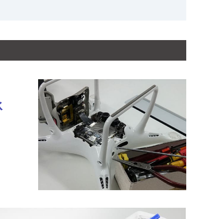
承
正確性または完全性等について保証するもの
場合、お客様が損害を被ったとしても、本サ
もしくはソフトウェアの損壊又は破損を含む
イトに通知されていた場合においても、発生
任も負うものではありません。
ではありません。
の事情により正しく閲覧できない場合があっ
たとしても、本サイトはその如何なる責任も