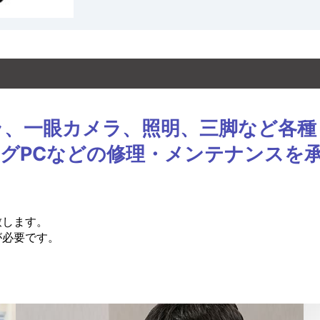
せん。予めご了承ください。
京地方裁判所を管轄裁判所とします。
を準拠法とします。
ラ、一眼カメラ、照明、三脚など各種
グPCなどの修理・メンテナンスを
見積、請求書を含む全ての情報について、本サイトはその
がある場合は、本サイトは修正することができます。この
はありません。
商品の使用・不使用から直接または間接的に生じたデータ
致します。
負うものではありません。また、当該損害の可能性が本サ
が必要です。
は派生的な損害について、本サイトはお客様に如何なる責
商品により、お客様の利用目的の達成を何ら保証するもの
お客様のハードウェア環境、ソフトウェア環境、通信環境
するものではありません。この場合、お客様が損害を被っ