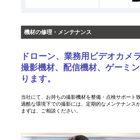
替品などの貸出しは一切行っておりま
準拠法および合意管轄裁判所
本規約から生ずる紛争については、東
機材の修理・メンテナンス
本規約の解釈、適用については日本法
責任の制限
ドローン、業務用ビデオカメ
撮影機材、配信機材、ゲーミン
本サイトにある商品情報、商品価格、
ではありません。誤りまたは記述漏れ
ります。
イトはその如何なる責任も負うもので
本サイトは、サイトの利用、サイト内
当社にて、お持ちの撮影機材を整備・点検サポート
いかなる損害についても、一切責任を
過酷な環境下での撮影には、定期的なメンテナンス
した直接的、間接的不慮、特別、また
まずは、ご相談ください。
本サイトは、お客様がご購入になった
本サイトの情報もしくはシステム等が
たとしても、本サイトはこれらを保証
負うものではありません。