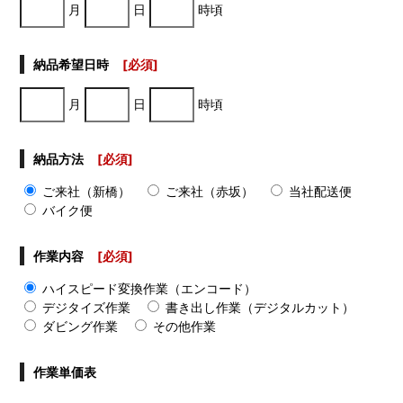
月
日
時頃
納品希望日時
[必須]
月
日
時頃
納品方法
[必須]
ご来社（新橋）
ご来社（赤坂）
当社配送便
バイク便
作業内容
[必須]
ハイスピード変換作業（エンコード）
デジタイズ作業
書き出し作業（デジタルカット）
ダビング作業
その他作業
作業単価表