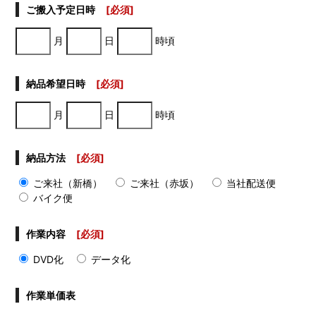
ご搬入予定日時
[必須]
月
日
時頃
納品希望日時
[必須]
月
日
時頃
納品方法
[必須]
ご来社（新橋）
ご来社（赤坂）
当社配送便
バイク便
作業内容
[必須]
DVD化
データ化
作業単価表