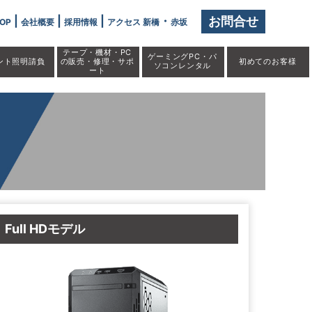
|
|
|
・
お問合せ
OP
会社概要
採用情報
アクセス 新橋
赤坂
テープ・機材・PC
ゲーミングPC・パ
ント照明請負
の販売・修理・サポ
初めての
お客様
ソコンレンタル
ート
Full HDモデル