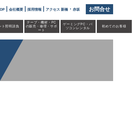
|
|
|
・
お問合せ
OP
会社概要
採用情報
アクセス 新橋
赤坂
テープ・機材・PC
ゲーミングPC・パ
ント照明請負
の販売・修理・サポ
初めての
お客様
ソコンレンタル
ート