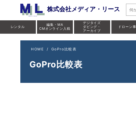
株式会社メディア・リース
デジタイズ
編集・MA
レンタル
ダビング・
ドローン
CMオンライン入稿
アーカイブ
HOME
/
GoPro比較表
GoPro比較表