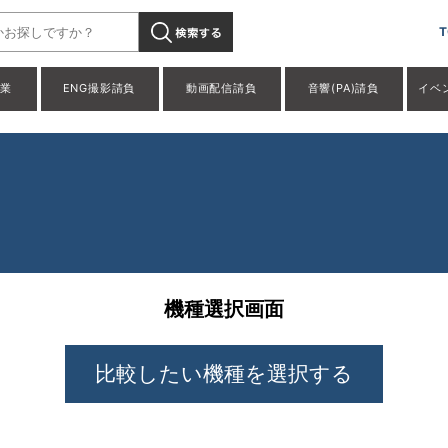
T
事業
ENG撮影請負
動画配信請負
音響(PA)請負
イベ
機種選択画面