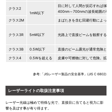
目に対して人間が反応すれば(瞬き
クラス2
400nm～700nmの波長範囲
1mW以下
クラス2M
まばたきを含む回避行動によって
クラス3R
5mW以下
光路上で直接ビームを観察するこ
クラス3B
0.5W以下
直接のビーム露光が通常危険とな
クラス4
0.5Wを超える
皮膚や可燃物に対して危険。拡散
参考:「JISレーザー製品の安全基準」(JIS C 6802)
レーザーライトの取扱注意事項
レーザー光線は極めて特殊な光で、直接目に当てると視力に影
響を及ぼす事が有り得ます。