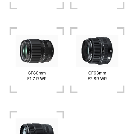
GF80mm
GF63mm
F1.7 R WR
F2.8R WR