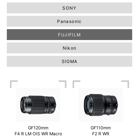
SONY
Panasonic
FUJIFILM
Nikon
SIGMA
GF120mm
GF110mm
F4 R LM OIS WR Macro
F2 R WR