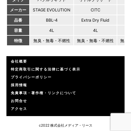
メーカー
STAGE EVOLUTION
CITC
品番
BBL-4
Extra Dry Fluid
容量
4L
4L
特徴
無臭・無毒・不燃性
無臭・無毒・不燃性
無臭
会社概要
特定商取引に関する法律に基づく表示
プライバシーポリシー
採用情報
免責事項・著作権・リンクについて
お問合せ
アクセス
c2022 株式会社メディア・リース