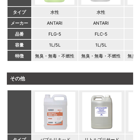
タイプ
水性
水性
メーカー
ANTARI
ANTARI
品番
FLG-5
FLC-5
容量
1L/5L
1L/5L
特徴
無臭・無毒・不燃性
無臭・無毒・不燃性
無臭
その他
タイプ
バブルリキッド
リトルブリサード
ス