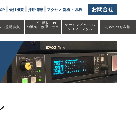
|
|
|
・
お問合せ
OP
会社概要
採用情報
アクセス 新橋
赤坂
テープ・機材・PC
ゲーミングPC・パ
ント照明請負
の販売・修理・サポ
初めての
お客様
ソコンレンタル
ート
ル