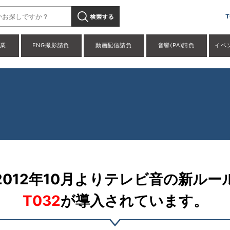
T
事業
ENG撮影請負
動画配信請負
音響(PA)請負
イベ
2012年10月よりテレビ音の新ルー
T032
が導入されています。