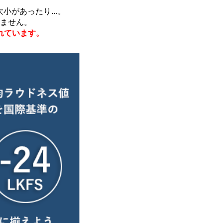
大小があったり…。
ません。
れています。