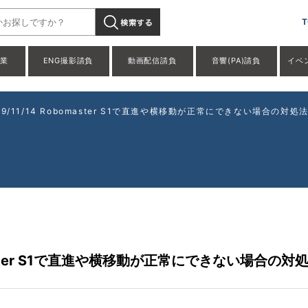
T
事業
ENG撮影請負
動画配信請負
音響(PA)請負
イベ
/11/14 Robomaster S1で直進や横移動が正常にできない場合の対処
master S1で直進や横移動が正常にできない場合の対