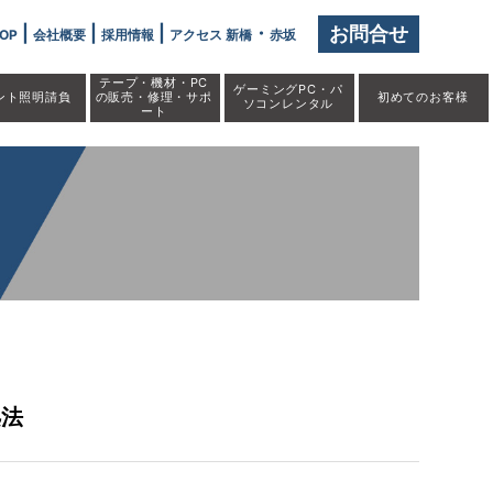
|
|
|
・
お問合せ
OP
会社概要
採用情報
アクセス 新橋
赤坂
テープ・機材・PC
ゲーミングPC・パ
ント照明請負
の販売・修理・サポ
初めての
お客様
ソコンレンタル
ート
法
処法