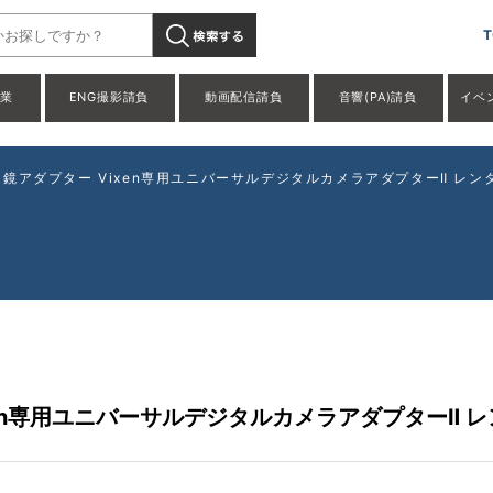
T
事業
ENG撮影請負
動画配信請負
音響(PA)請負
イベ
アダプター Vixen専用ユニバーサルデジタルカメラアダプターⅡ レ
en専用ユニバーサルデジタルカメラアダプターⅡ 