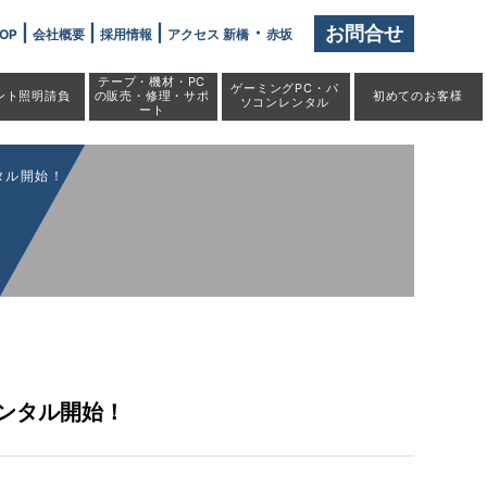
|
|
|
・
お問合せ
OP
会社概要
採用情報
アクセス 新橋
赤坂
テープ・機材・PC
ゲーミングPC・パ
ント照明請負
の販売・修理・サポ
初めての
お客様
ソコンレンタル
ート
ンタル開始！
レンタル開始！