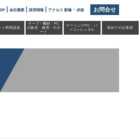
ました」" />
|
|
|
・
お問合せ
OP
会社概要
採用情報
アクセス 新橋
赤坂
テープ・機材・PC
ゲーミングPC・パ
ント照明請負
の販売・修理・サポ
初めての
お客様
ソコンレンタル
ート