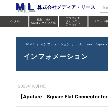
【Aputur
株式会社メディア・リース
デジタイズ
編集・MA
レンタル
ダビング・
ドローン
CMオンライン入稿
アーカイブ
HOME
/
インフォメーション
/
【Aputure Squar
インフォメーション
2023年10月11日
【Aputure Square Flat Connecto