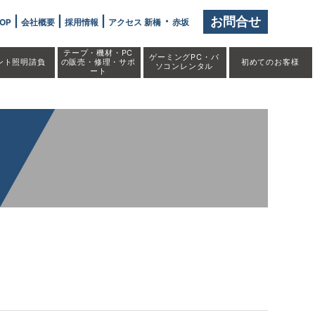
」" />
|
|
|
・
お問合せ
OP
会社概要
採用情報
アクセス 新橋
赤坂
テープ・機材・PC
ゲーミングPC・パ
ント照明請負
の販売・修理・サポ
初めての
お客様
ソコンレンタル
ート