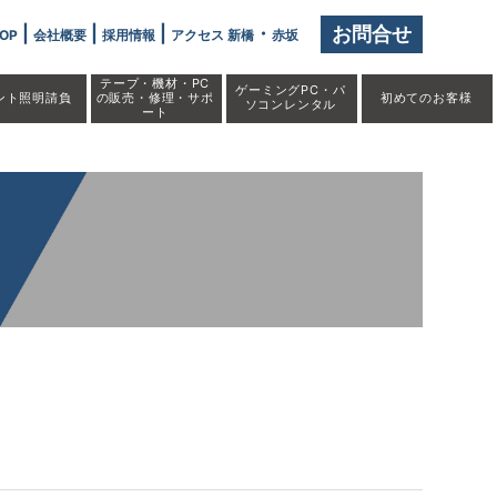
始しました」" />
|
|
|
・
お問合せ
OP
会社概要
採用情報
アクセス 新橋
赤坂
テープ・機材・PC
ゲーミングPC・パ
ント照明請負
の販売・修理・サポ
初めての
お客様
ソコンレンタル
ート