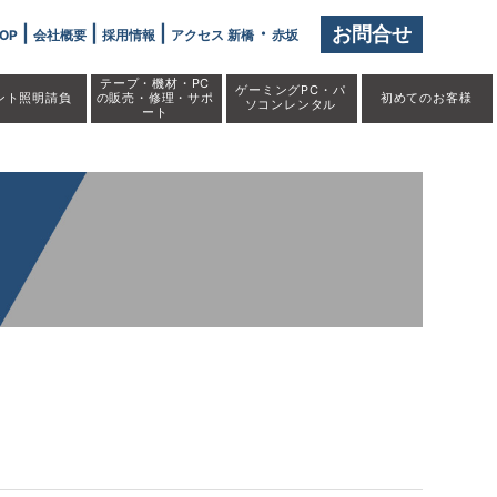
 />
|
|
|
・
お問合せ
OP
会社概要
採用情報
アクセス 新橋
赤坂
テープ・機材・PC
ゲーミングPC・パ
ント照明請負
の販売・修理・サポ
初めての
お客様
ソコンレンタル
ート