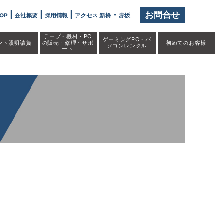
しました」" />
|
|
|
・
お問合せ
OP
会社概要
採用情報
アクセス 新橋
赤坂
テープ・機材・PC
ゲーミングPC・パ
ント照明請負
の販売・修理・サポ
初めての
お客様
ソコンレンタル
ート