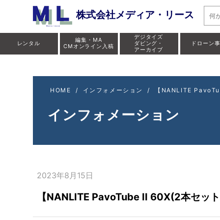
【NANLITE
株式会社メディア・リース
デジタイズ
編集・MA
レンタル
ダビング・
ドローン
CMオンライン入稿
アーカイブ
HOME
/
インフォメーション
/
【NANLITE Pav
インフォメーション
2023年8月15日
【NANLITE PavoTube II 60X