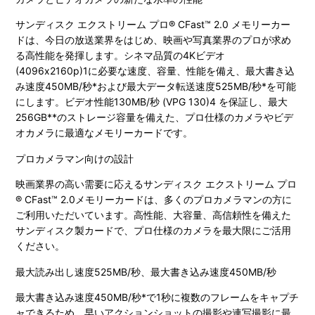
サンディスク エクストリーム プロ® CFast™ 2.0 メモリーカー
ドは、今日の放送業界をはじめ、映画や写真業界のプロが求め
る高性能を発揮します。シネマ品質の4Kビデオ
(4096x2160p)1に必要な速度、容量、性能を備え、最大書き込
み速度450MB/秒*および最大データ転送速度525MB/秒*を可能
にします。ビデオ性能130MB/秒 (VPG 130)4 を保証し、最大
256GB**のストレージ容量を備えた、プロ仕様のカメラやビデ
オカメラに最適なメモリーカードです。
プロカメラマン向けの設計
映画業界の高い需要に応えるサンディスク エクストリーム プロ
® CFast™ 2.0メモリーカードは、多くのプロカメラマンの方に
ご利用いただいています。高性能、大容量、高信頼性を備えた
サンディスク製カードで、プロ仕様のカメラを最大限にご活用
ください。
最大読み出し速度525MB/秒、最大書き込み速度450MB/秒
最大書き込み速度450MB/秒*で1秒に複数のフレームをキャプチ
ャできるため、早いアクションショットの撮影や連写撮影に最