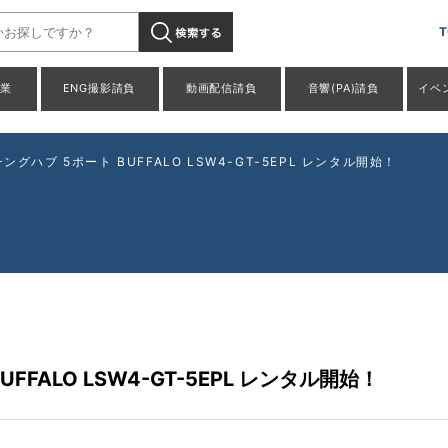
T
事業
ENG撮影請負
動画配信請負
音響(PA)請負
イベ
ングハブ 5ポート BUFFALO LSW4-GT-5EPL レンタル開始！
FFALO LSW4-GT-5EPL レンタル開始！