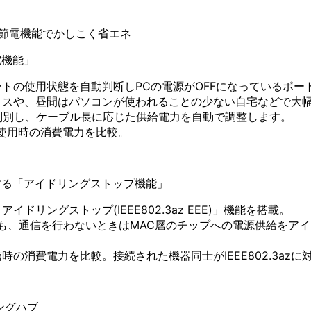
動節電機能でかしこく省エネ
電機能」
トの使用状態を自動判断しPCの電源がOFFになっているポー
ィスや、昼間はパソコンが使われることの少ない自宅などで大
判別し、ケーブル長に応じた供給電力を自動で調整します。
未使用時の消費電力を比較。
する「アイドリングストップ機能」
リングストップ(IEEE802.3az EEE)」機能を搭載。
も、通信を行わないときはMAC層のチップへの電源供給をア
。
時の消費電力を比較。接続された機器同士がIEEE802.3az
ングハブ