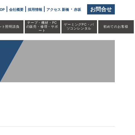
|
|
|
・
お問合せ
OP
会社概要
採用情報
アクセス 新橋
赤坂
テープ・機材・PC
ゲーミングPC・パ
ント照明請負
の販売・修理・サポ
初めての
お客様
ソコンレンタル
ート