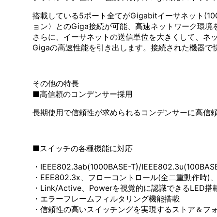
搭載している5ポート全てがGigabitイーサネット(1
ョン〉とのGiga接続が可能、高速ネットワーク環
さらに、イーサネットの送信単位を大きくして、ネットワ
Gigaの高速性能を引き出します。接続された機器
その他の特長
■高信頼のコンデンサー採用
長期使用で信頼性が求められるコンデンサーに高信
■スイッチの各種機能に対応
・IEEE802.3ab(1000BASE-T)/IEEE802.3u(100BA
・EEE802.3x、フローコントロール(全二重動作時
・Link/Active、Powerを視覚的に認識できるLED搭
・エラーフレームフィルタリング機能搭載
・信頼性の高いスイッチングを実現するストア＆フ