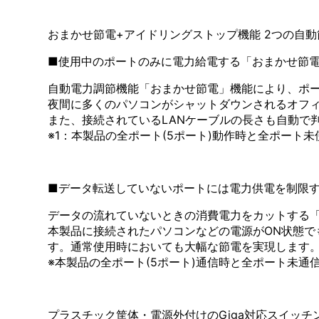
おまかせ節電+アイドリングストップ機能 2つの自
■使用中のポートのみに電力給電する「おまかせ節
自動電力調節機能「おまかせ節電」機能により、ポー
夜間に多くのパソコンがシャットダウンされるオフ
また、接続されているLANケーブルの長さも自動で
※1：本製品の全ポート(5ポート)動作時と全ポート
■データ転送していないポートには電力供電を制限
データの流れていないときの消費電力をカットする「アイド
本製品に接続されたパソコンなどの電源がON状態で
す。通常使用時においても大幅な節電を実現します
※本製品の全ポート(5ポート)通信時と全ポート未通信
プラスチック筐体・電源外付けのGiga対応スイッチ