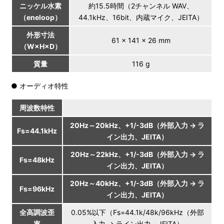
ニッケル水素
約15.5時間（2チャンネル WAV、
（eneloop）
44.1kHz、16bit、内蔵マイク、JEITA）
外形寸法
61 × 141 × 26 mm
（W×H×D）
質量
116 g
● オーディオ特性
周波数特性
20Hz～20kHz、+1/-3dB（外部入力 → ラ
Fs=44.1kHz
イン出力、JEITA）
20Hz～22kHz、+1/-3dB（外部入力 → ラ
Fs=48kHz
イン出力、JEITA）
20Hz～40kHz、+1/-3dB（外部入力 → ラ
Fs=96kHz
イン出力、JEITA）
全高調波歪
0.05%以下（Fs=44.1k/48k/96kHz（外部
率
入力 → ライン出力、JEITA）