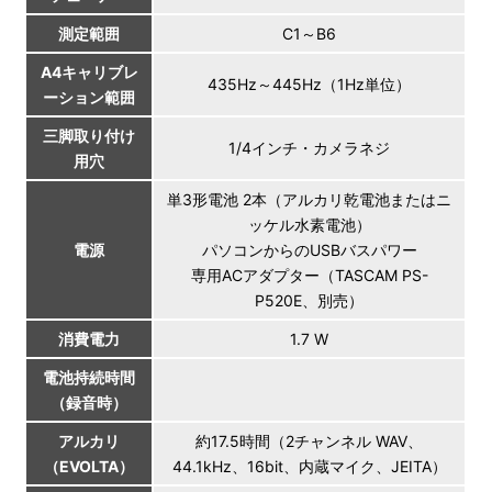
測定範囲
C1～B6
A4キャリブレ
435Hz～445Hz（1Hz単位）
ーション範囲
三脚取り付け
1/4インチ・カメラネジ
用穴
単3形電池 2本（アルカリ乾電池またはニ
ッケル水素電池）
電源
パソコンからのUSBバスパワー
専用ACアダプター（TASCAM PS-
P520E、別売）
消費電力
1.7 W
電池持続時間
（録音時）
アルカリ
約17.5時間（2チャンネル WAV、
（EVOLTA）
44.1kHz、16bit、内蔵マイク、JEITA）