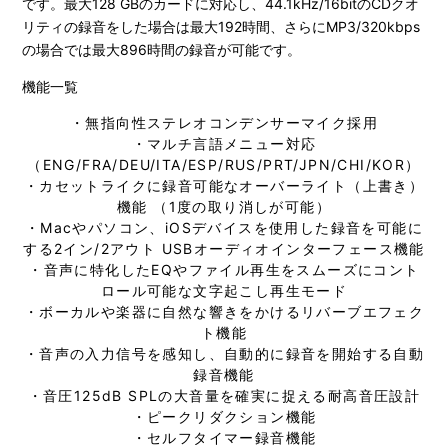
です。最大128 GBのカードに対応し、44.1kHz/16bitのCDクオ
リティの録音をした場合は最大192時間、さらにMP3/320kbps
の場合では最大896時間の録音が可能です。
機能一覧
・無指向性ステレオコンデンサーマイク採用
・マルチ言語メニュー対応
（ENG/FRA/DEU/ITA/ESP/RUS/PRT/JPN/CHI/KOR）
・カセットライクに録音可能なオーバーライト（上書き）
機能 （1度の取り消しが可能）
・Macやパソコン、iOSデバイスを使用した録音を可能に
する2イン/2アウト USBオーディオインターフェース機能
・音声に特化したEQやファイル再生をスムーズにコント
ロール可能な文字起こし再生モード
・ボーカルや楽器に自然な響きをかけるリバーブエフェク
ト機能
・音声の入力信号を感知し、自動的に録音を開始する自動
録音機能
・音圧125dB SPLの大音量を確実に捉える耐高音圧設計
・ピークリダクション機能
・セルフタイマー録音機能