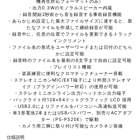
機再生対応フォーマットのみ）
・出力0.3Wのモノラルスピーカー内蔵
・録音開始2秒前から音を録音する事前録音機能
・あらかじめ設定した最大ファイルサイズに達すると、新
たなファイルを作成して継続録音が可能
・録音中に、任意の位置でファイルを更新できるトラック
インクリメント
・ファイル名の形式をユーザーワードまたは日付のどちら
かに設定可能
・録音時のファイル名を最初の6文字まで自由に設定可能
・プレイリスト機能
・楽器練習に便利なクロマチックチューナー搭載
・ステレオミニホンMIC/EXT端子により外部ステレオマ
イク（プラグインパワー対応）の使用が可能
・ステレオミニホンライン出力/ヘッドホン出力端子
・バックライト付128×64ドットグラフィック LCD 採用
・USB2.0によりファイルをパソコンへ高速転送可能
・単3形電池2本またはUSBバスパワー、別売りACアダプ
ター（PS-P520E）で駆動
・カメラ用三脚に取り付け可能なカメラネジ装備
仕様説明