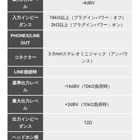
-4dBV
ル
入力インピー
18kΩ以上（プラグインパワー：オフ）
ダンス
2kΩ以上（プラグインパワー：オン）
PHONES/LINE
OUT
3.5mmステレオミニジャック（アンバラ
コネクター
ンス）
LINE接続時
基準出力レベ
-14dBV（10kΩ負荷時）
ル
最大出力レベ
+2dBV（10kΩ負荷時）
ル
出力インピー
12Ω
ダンス
ヘッドホン接