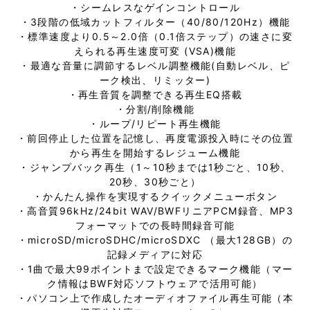
・シームレスなゲインコントロール
・3段階の低域カットフィルター（40/80/120Hz）機能
・標準速度より0.5～2.0倍（0.1倍ステップ）の速さに変
えられる再生速度可変 (VSA)機能
・最適な音量に調節するレベル調整機能(自動レベル、ピ
ーク検出、リミッター)
・再生音質を調整できる再生EQ搭載
・分割/削除機能
・ループ/リピート再生機能
・前回停止した位置を記憶し、再度電源投入時にその位置
から再生を開始するレジューム機能
・ジャンプバック再生（1～10秒までは1秒ごと、10秒、
20秒、30秒ごと）
・かんたん操作を実現するクイックメニューボタン
・高音質96kHz/24bit WAV/BWFリニアPCM録音、MP3
フォーマットでの長時間録音可能
・microSD/microSDHC/microSDXC （最大128GB）の
記録メディアに対応
・1曲で最大99ポイントまで設定できるマーク機能（マー
ク情報はBWF対応ソフトウェアで活用可能）
・パソコン上で作成したオーディオファイル再生可能（本