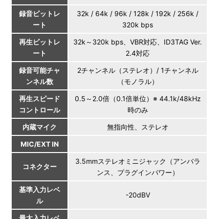
録音ビットレ
32k / 64k / 96k / 128k / 192k / 256k /
ート
320k bps
再生ビットレ
32k～320k bps、VBR対応、ID3TAG Ver.
ート
2.4対応
録音可能チャ
2チャンネル（ステレオ）/ 1チャンネル
ンネル数
（モノラル）
再生スピード
0.5～2.0倍（0.1倍単位）※ 44.1k/48kHz
コントロール
時のみ
内蔵マイク
無指向性、ステレオ
MIC/EXT IN
3.5mmステレオミニジャック（アンバラ
コネクター
ンス、プラグインパワー）
基準入力レベ
-20dBV
ル
最大入力レベ