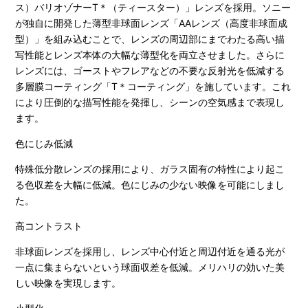
ス）バリオゾナーT＊（ティースター）」レンズを採用。ソニー
が独自に開発した薄型非球面レンズ「AAレンズ（高度非球面成
型）」を組み込むことで、レンズの周辺部にまでわたる高い描
写性能とレンズ本体の大幅な薄型化を両立させました。さらに
レンズには、ゴーストやフレアなどの不要な反射光を低減する
多層膜コーティング「T＊コーティング」を施しています。これ
により圧倒的な描写性能を発揮し、シーンの空気感まで表現し
ます。
色にじみ低減
特殊低分散レンズの採用により、ガラス固有の特性により起こ
る色収差を大幅に低減。色にじみの少ない映像を可能にしまし
た。
高コントラスト
非球面レンズを採用し、レンズ中心付近と周辺付近を通る光が
一点に集まらないという球面収差を低減。メリハリの効いた美
しい映像を実現します。