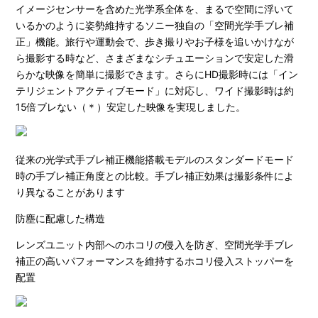
イメージセンサーを含めた光学系全体を、まるで空間に浮いて
いるかのように姿勢維持するソニー独自の「空間光学手ブレ補
正」機能。旅行や運動会で、歩き撮りやお子様を追いかけなが
ら撮影する時など、さまざまなシチュエーションで安定した滑
らかな映像を簡単に撮影できます。さらにHD撮影時には「イン
テリジェントアクティブモード」に対応し、ワイド撮影時は約
15倍ブレない（＊）安定した映像を実現しました。
従来の光学式手ブレ補正機能搭載モデルのスタンダードモード
時の手ブレ補正角度との比較。手ブレ補正効果は撮影条件によ
り異なることがあります
防塵に配慮した構造
レンズユニット内部へのホコリの侵入を防ぎ、空間光学手ブレ
補正の高いパフォーマンスを維持するホコリ侵入ストッパーを
配置