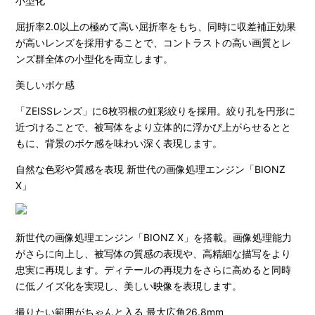
小型化
屈折率2.0以上の極めて高い屈折率をもち、同時に収差補正効果
が高いレンズを採用することで、コントラストの高い画質とレ
ンズ群全体の小型化を両立します。
美しいボケ感
「ZEISSレンズ」に6枚羽根の虹彩絞りを採用。絞り孔を円形に
近づけることで、被写体をより立体的に浮かび上がらせるとと
もに、背景のボケ感を味わい深く表現します。
自然な色彩や質感を表現 新世代の画像処理エンジン「BIONZ
X」
新世代の画像処理エンジン「BIONZ X」を搭載。画像処理能力
がさらに向上し、被写体の質感の表現や、高精細な描写をより
忠実に再現します。ディテールの再現力をさらに高めると同時
に低ノイズ化を実現し、美しい映像を表現します。
撮りたい範囲がちゃんと入る 最大広角26.8mm