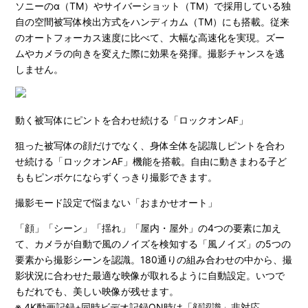
ソニーのα（TM）やサイバーショット（TM）で採用している独
自の空間被写体検出方式をハンディカム（TM）にも搭載。従来
のオートフォーカス速度に比べて、大幅な高速化を実現。ズー
ムやカメラの向きを変えた際に効果を発揮。撮影チャンスを逃
しません。
動く被写体にピントを合わせ続ける「ロックオンAF」
狙った被写体の顔だけでなく、身体全体を認識しピントを合わ
せ続ける「ロックオンAF」機能を搭載。自由に動きまわる子ど
ももピンボケにならずくっきり撮影できます。
撮影モード設定で悩まない「おまかせオート」
「顔」「シーン」「揺れ」「屋内・屋外」の4つの要素に加え
て、カメラが自動で風のノイズを検知する「風ノイズ」の5つの
要素から撮影シーンを認識。180通りの組み合わせの中から、撮
影状況に合わせた最適な映像が取れるように自動設定。いつで
もだれでも、美しい映像が残せます。
※ 4K動画記録+同時ビデオ記録ON時は「顔認識」非対応