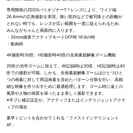
専用開発のZEISSバリオゾナーT＊レンズにより、ワイド端
26.8mmの広角撮影を実現。狭い室内などで被写体との距離が
とれない時でも、レンズが広い範囲を一度に捉えられるため、
みんながちゃんと画面内に入ります。
・35mm換算アクティブモードOFF時 16:9の時
・動画時
4K撮影時30倍、HD撮影時40倍の全画素超解像ズーム機能
20倍の光学ズームに加えて、4K記録時は30倍、HD記録時は40
倍での撮影が可能。しかも、全画素超解像ズームはひとつひと
つの画素に対して周辺画素を含めたパターン分類を行い、高精
細な映像を作り出すために最適処理します。ズーム時に遠くの
風景や人物の画質を保ったまま美しく撮影できます。
※手ブレ補正設定が、アクティブまたはインテリジェントアクテ
ィブの場合
素早くピントを合わせてくれる「ファストインテリジェント
AF」