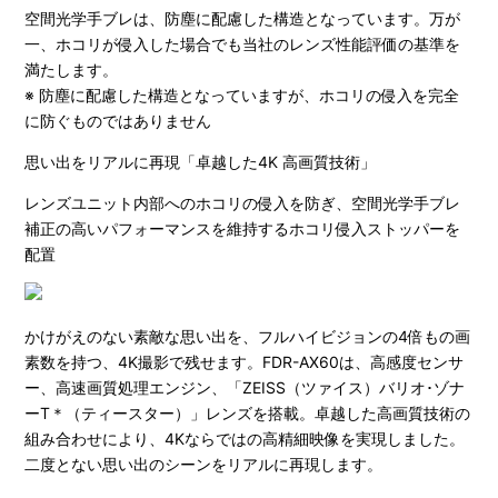
空間光学手ブレは、防塵に配慮した構造となっています。万が
一、ホコリが侵入した場合でも当社のレンズ性能評価の基準を
満たします。
※ 防塵に配慮した構造となっていますが、ホコリの侵入を完全
に防ぐものではありません
思い出をリアルに再現「卓越した4K 高画質技術」
レンズユニット内部へのホコリの侵入を防ぎ、空間光学手ブレ
補正の高いパフォーマンスを維持するホコリ侵入ストッパーを
配置
かけがえのない素敵な思い出を、フルハイビジョンの4倍もの画
素数を持つ、4K撮影で残せます。FDR-AX60は、高感度センサ
ー、高速画質処理エンジン、「ZEISS（ツァイス）バリオ･ゾナ
ーT＊（ティースター）」レンズを搭載。卓越した高画質技術の
組み合わせにより、4Kならではの高精細映像を実現しました。
二度とない思い出のシーンをリアルに再現します。