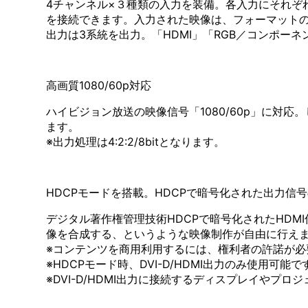
4チャンネル×３種類の入力を装備。各入力にそれぞれ
を接続できます。入力された映像は、フォーマット
出力は3系統を出力。「HDMI」「RGB／コンポー
高画質1080/60p対応
ハイビジョン放送の映像信号「1080/60p」に対応
ます。
※出力処理は4:2:2/8bitとなります。
HDCPモードを搭載。HDCPで暗号化された出力信
デジタル著作権管理技術HDCPで暗号化されたHD
像を合成する、というような映像制作が自由に行え
※コンテンツを商用利用するには、権利者の許諾が必
※HDCPモード時、DVI-D/HDMI出力のみ使用可
※DVI-D/HDMI出力に接続するディスプレイやプ