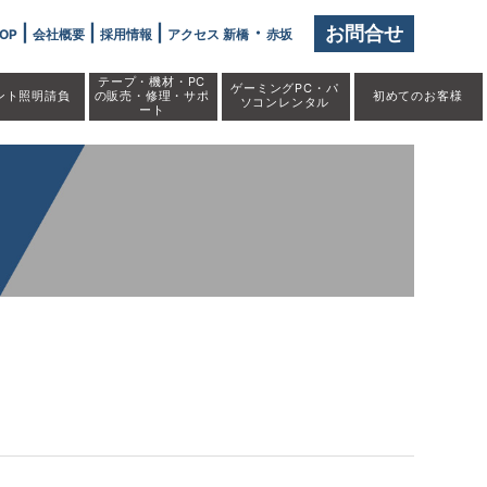
|
|
|
・
お問合せ
OP
会社概要
採用情報
アクセス 新橋
赤坂
テープ・機材・PC
ゲーミングPC・パ
ント照明請負
の販売・修理・サポ
初めての
お客様
ソコンレンタル
ート