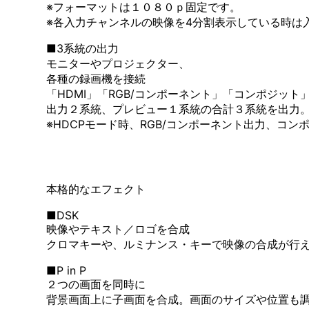
※フォーマットは１０８０ｐ固定です。
※各入力チャンネルの映像を4分割表示している時は
■3系統の出力
モニターやプロジェクター、
各種の録画機を接続
「HDMI」「RGB/コンポーネント」「コンポジット
出力２系統、プレビュー１系統の合計３系統を出力
※HDCPモード時、RGB/コンポーネント出力、コ
本格的なエフェクト
■DSK
映像やテキスト／ロゴを合成
クロマキーや、ルミナンス・キーで映像の合成が行え
■P in P
２つの画面を同時に
背景画面上に子画面を合成。画面のサイズや位置も