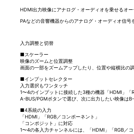
HDMI出力映像にアナログ・オーディオを乗せるオ
PAなどの音響機器からのアナログ・オーディオ信号
入力調整と切替
■スケーラー
映像のズームと位置調整
画面の一部をズームアップしたり、位置や縦横比の
■インプットセレクター
入力選択もワンタッチ
1〜4のインプットに接続した3種の機器「HDMI
A-BUS/PGMボタンで選び、次に出力したい映像はB
■4系統の入力
「HDMI」「RGB／コンポーネント」
「コンポジット」に対応
1〜4の各入力チャンネルには、「HDMI」「RGB