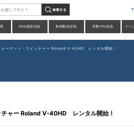
T
事業
ENG撮影請負
動画配信請負
音響(PA)請負
イベ
ォーマット・スイッチャー Roland V-40HD レンタル開始！
ャー Roland V-40HD レンタル開始！