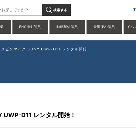
T
事業
ENG撮影請負
動画配信請負
音響(PA)請負
イベ
スピンマイク SONY UWP-D11 レンタル開始！
 UWP-D11 レンタル開始！