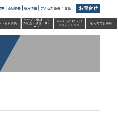
|
|
|
・
お問合せ
OP
会社概要
採用情報
アクセス 新橋
赤坂
テープ・機材・PC
ゲーミングPC・パ
ント照明請負
の販売・修理・サポ
初めての
お客様
ソコンレンタル
ート