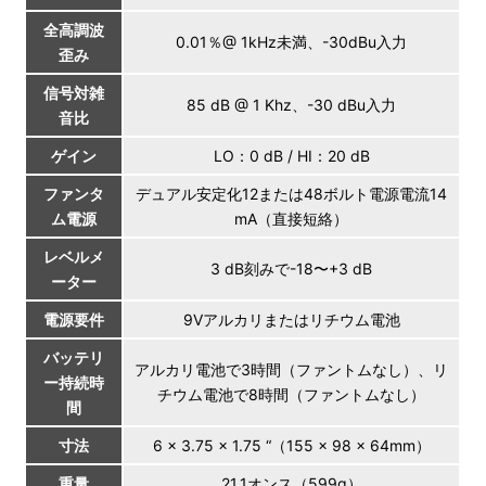
全高調波
0.01％@ 1kHz未満、-30dBu入力
歪み
信号対雑
85 dB @ 1 Khz、-30 dBu入力
音比
ゲイン
LO：0 dB / HI：20 dB
ファンタ
デュアル安定化12または48ボルト電源電流14
ム電源
mA（直接短絡）
レベルメ
3 dB刻みで-18〜+3 dB
ーター
電源要件
9Vアルカリまたはリチウム電池
バッテリ
アルカリ電池で3時間（ファントムなし）、リ
ー持続時
チウム電池で8時間（ファントムなし）
間
寸法
6 x 3.75 x 1.75 “（155 x 98 x 64mm）
重量
21.1オンス（599g）