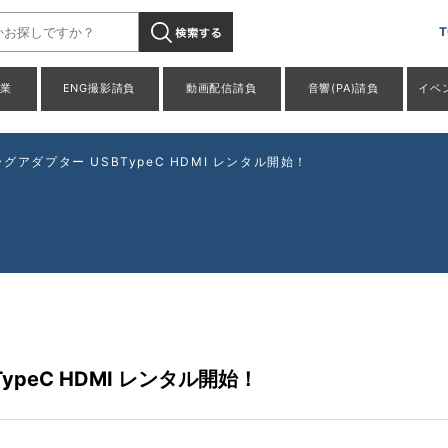
T
事業
ENG撮影請負
動画配信請負
音響(PA)請負
イベ
グアダプター USBTypeC HDMI レンタル開始！
ypeC HDMI レンタル開始！