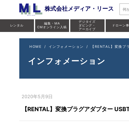
株式会社メディア・リース
デジタイズ
編集・MA
レンタル
ダビング・
ドローン
CMオンライン入稿
アーカイブ
HOME
/
インフォメーション
/
【RENTAL】変換プラ
インフォメーション
2020年5月9日
【RENTAL】変換プラグアダプター USBT