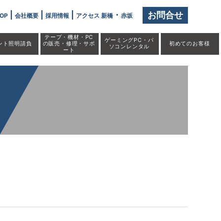
|
|
|
・
お問合せ
OP
会社概要
採用情報
アクセス 新橋
赤坂
テープ・機材・PC
ゲーミングPC・パ
ント照明請負
の販売・修理・サポ
初めての
お客様
ソコンレンタル
ート