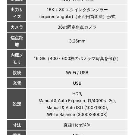
出力サ
16K x 8K エクイレクタングラー
イズ
(equirectangular)（正距円筒図法）形式
カメラ
36の固定焦点カメラ
焦点距
3.26mm
離
内蔵メ
16 GB（400～600枚のパノラマ写真を保存）
モリ
接続
Wi-Fi / USB
充電
USB
HDR,
Manual & Auto Exposure (1/4000s- 2s),
設定
Manual & Auto ISO (100-1600),
White Balance (3000K-8000K)
寸法
直径11cm球体