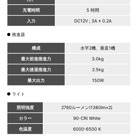
充電時間
5 時間
入力
DC12V ; 3A ± 0.2A
● 推進器
構成
水平2機、垂直1機
最大前進推進力
3.0kg
最大後退推進力
2.5kg
最大出力
150W
● ライト
照明強度
2760ルーメン(1380lm×2)
カラー
90-CRI White
色温度
6000-6500 K