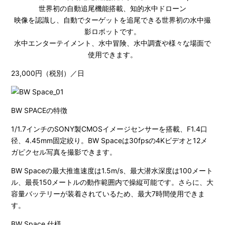
世界初の自動追尾機能搭載、知的水中ドローン
映像を認識し、自動でターゲットを追尾できる世界初の水中撮
影ロボットです。
水中エンターテイメント、水中冒険、水中調査や様々な場面で
使用できます。
23,000円（税別）／日
BW SPACEの特徴
1/1.7インチのSONY製CMOSイメージセンサーを搭載、F1.4口
径、4.45mm固定絞り。BW Spaceは30fpsの4Kビデオと12メ
ガピクセル写真を撮影できます。
BW Spaceの最大推進速度は1.5m/s、最大潜水深度は100メート
ル、最長150メートルの動作範囲内で操縦可能です。さらに、大
容量バッテリーが装着されているため、最大7時間使用できま
す。
BW Space 仕様