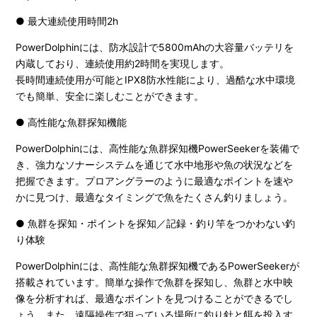
● 最大連続使用時間2h
PowerDolphinには、防水設計で5800mAhの大容量バッテリを
内蔵しており、連続使用約2時間を実現します。
長時間連続使用が可能とIPX8防水性能により、過酷な水中環境
でも簡単、安全に楽しむことができます。
● 高性能な魚群探知機能
PowerDolphinには、高性能な魚群探知機PowerSeekerを装備で
き、強力なソナーシステムを通じて水中地形や魚の状況などを
把握できます。プロアングラーのように最適なポイントを速や
かに見つけ、最適なタイミングで魚をたくさん釣りましょう。
● 魚群を探知・ポイントを探知／記録・釣り竿をつかわない釣
り体験
PowerDolphinには、高性能な魚群探知機であるPowerSeekerが
搭載されています。簡単な操作で魚群を探知し、魚群と水中映
像を分析すれば、最適なポイントを見つけることができるでし
ょう。また、遠隔操作で狙っている場所に釣り針と餌を投入す