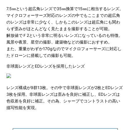
7.5㎜という超広角レンズで35㎜換算で15㎜に相当するレンズ。
マイクロフォーサーズ対応のレンズの中でもここまでの超広角
のレンズは非常に少なく、しかもこのレンズは超広角にも関わ
らず歪みがほとんどなく見たままを撮影することが可能。
解放値でＦ2という非常に明るいレンズになっているのも特徴。
風景や夜景、星空の撮影、建築物などの撮影におすすめ。
また、重量がわずか170gなのでマイクロフォーサーズに対応し
たドローンに搭載しての撮影も可能。
非球面レンズとEDレンズを採用したレンズ
レンズ構成が9群13枚。その中で非球面レンズが2枚とEDレンズ
3枚を採用。非球面レンズは歪みを良好に補正し、EDレンズは
色収差を良好に補正。その為、シャープでコントラストの高い
描写性能を実現。