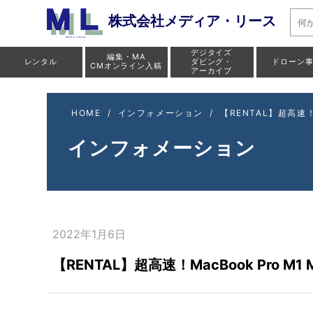
株式会社メディア・リース
デジタイズ
編集・MA
レンタル
ダビング・
ドローン
CMオンライン入稿
アーカイブ
HOME
/
インフォメーション
/
【RENTAL】超高速！M
インフォメーション
2022年1月6日
【RENTAL】超高速！MacBook Pro M