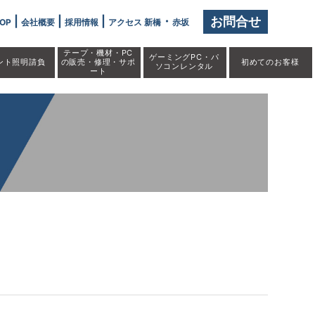
|
|
|
・
お問合せ
OP
会社概要
採用情報
アクセス 新橋
赤坂
テープ・機材・PC
ゲーミングPC・パ
ント照明請負
の販売・修理・サポ
初めての
お客様
ソコンレンタル
ート