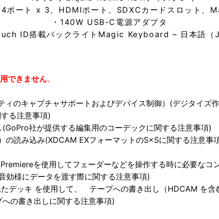
olt 4ポート x 3、HDMIポート、SDXCカードスロット、Ma
・140W USB-C電源アダプタ
ouch ID搭載バックライトMagic Keyboard – 日本語（J
能を使用できません
。
ーティのキャプチャサポートおよびデバイス制御）(デジタイズ作
関する注意事項)
き出し(GoPro社が提供する編集用のコーデックに関する注意事項)
X）の読み込み(XDCAM EXフォーマットのS×Sに関する注意事項
にPremiereを使用してフェーダーなどを操作する時に必要な
で音効様にデータを渡す際に関する注意事項)
たデッキ を使用して、 テープへの書き出し（HDCAM を含む
テープへの書き出しに関する注意事項)