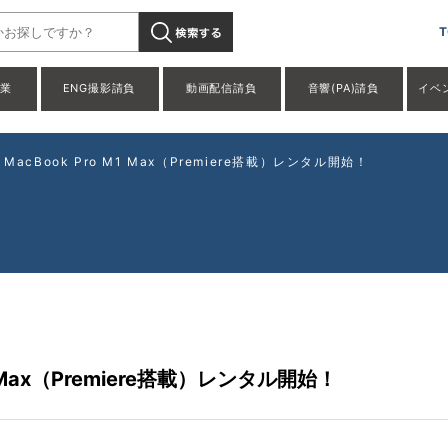
T
事業
ENG撮影請負
動画配信請負
音響(PA)請負
イベ
acBook Pro M1 Max（Premiere搭載）レンタル開始！
1 Max（Premiere搭載）レンタル開始！