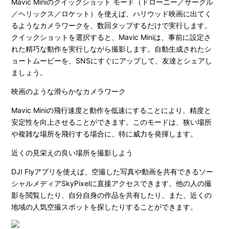
Mavic Miniのクイックショット モード（ドローニー／サークル
／ヘリックス／ロケット）を使えば、ハリウッド映画に出てく
るようなカメラワークを、数回タップするだけで実行します。
クイックショットを選択すると、Mavic Miniは、事前に設定さ
れた精巧な動作を実行しながら撮影します。自動生成されたシ
ョートムービーを、SNSにすぐにアップして、友達とシェアし
ましょう。
映画のような滑らかなカメラワーク
Mavic Miniの飛行速度と動作を低速にすることにより、精度と
安定性を向上させることができます。このモードは、狭い場所
や複雑な場所を飛行する場合に、特に威力を発揮します。
近くの見栄えの良い場所を撮影しよう
DJI Flyアプリを使えば、空撮した写真や動画を共有できるソー
シャルメディアSkyPixelに直接アクセスできます。他の人の撮
影を閲覧したり、自分自身の作品を共有したり、また、近くの
地域の人気空撮スポットを探したりすることができます。