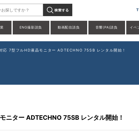
T
事業
ENG撮影請負
動画配信請負
音響(PA)請負
イベ
p対応 7型フルHD液晶モニター ADTECHNO 75SB レンタル開始！
モニター ADTECHNO 75SB レンタル開始！