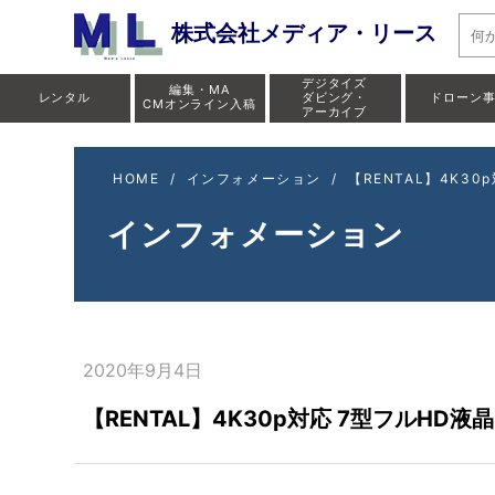
株式会社メディア・リース
デジタイズ
編集・MA
レンタル
ダビング・
ドローン
CMオンライン入稿
アーカイブ
HOME
/
インフォメーション
/
【RENTAL】4K30
インフォメーション
2020年9月4日
【RENTAL】4K30p対応 7型フルHD液晶