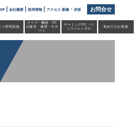
|
|
|
・
お問合せ
OP
会社概要
採用情報
アクセス 新橋
赤坂
テープ・機材・PC
ゲーミングPC・パ
ント照明請負
の販売・修理・サポ
初めての
お客様
ソコンレンタル
ート