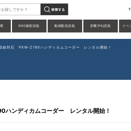
T
事業
ENG撮影請負
動画配信請負
音響(PA)請負
イベ
0p収録対応 PXW-Z190ハンディカムコーダー レンタル開始！
-Z190ハンディカムコーダー レンタル開始！