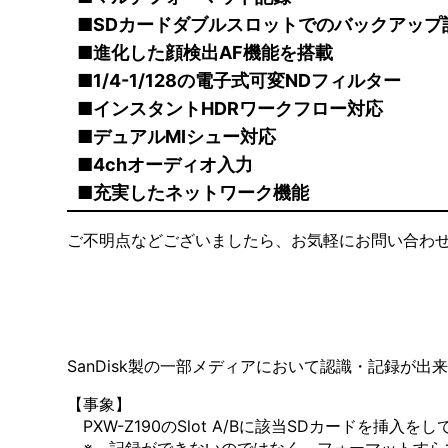
■SDカードダブルスロットでのバックアップ
■進化した顔検出AF機能を搭載
■1/4-1/128の電子式可変NDフィルター
■インスタントHDRワークフロー対応
■デュアルMIシュー対応
■4chオーディオ入力
■充実したネットワーク機能
ご不明点などございましたら、お気軽にお問い合わ
SanDisk製の一部メディアにおいて認識・記録が
【事象】
PXW-Z190のSlot A/Bに該当SDカードを挿入