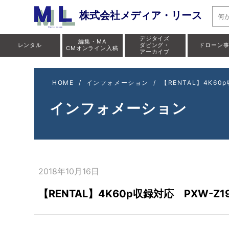
株式会社メディア・リース
デジタイズ
編集・MA
レンタル
ダビング・
ドローン
CMオンライン入稿
アーカイブ
HOME
/
インフォメーション
/
【RENTAL】4K6
インフォメーション
2018年10月16日
【RENTAL】4K60p収録対応 PXW