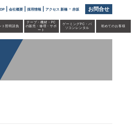
|
|
|
・
お問合せ
OP
会社概要
採用情報
アクセス 新橋
赤坂
テープ・機材・PC
ゲーミングPC・パ
ント照明請負
の販売・修理・サポ
初めての
お客様
ソコンレンタル
ート