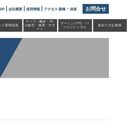
|
|
|
・
お問合せ
OP
会社概要
採用情報
アクセス 新橋
赤坂
テープ・機材・PC
ゲーミングPC・パ
ント照明請負
の販売・修理・サポ
初めての
お客様
ソコンレンタル
ート