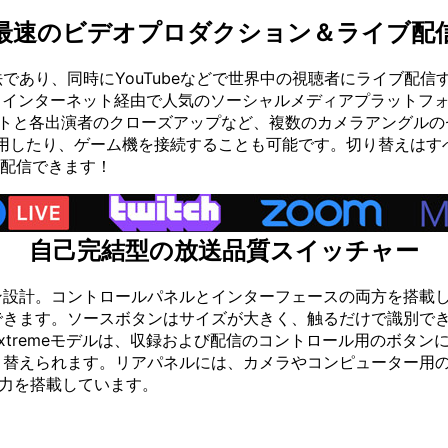
最速のビデオプロダクション＆ライブ配
あり、同時にYouTubeなどで世界中の視聴者にライブ配信
ルは、インターネット経由で人気のソーシャルメディアプラットフ
ットと各出演者のクローズアップなど、複数のカメラアングル
を使用したり、ゲーム機を接続することも可能です。切り替えはすべ
イブ配信できます！
自己完結型の放送品質スイッチャー
ンワン設計。コントロールパネルとインターフェースの両方を搭
できます。ソースボタンはサイズが大きく、触るだけで識別で
xtremeモデルは、収録および配信のコントロール用のボタ
替えられます。リアパネルには、カメラやコンピューター用の
出力を搭載しています。