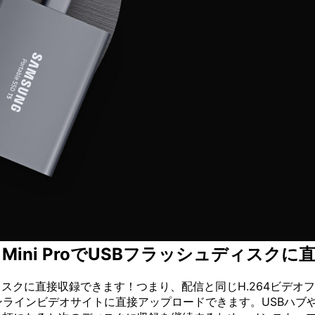
M Mini ProでUSBフラッシュディスクに
ディスクに直接収録できます！つまり、配信と同じH.264ビデ
ンラインビデオサイトに直接アップロードできます。USBハブやBlac