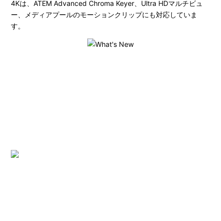
4Kは、ATEM Advanced Chroma Keyer、Ultra HDマルチビュ
ー、メディアプールのモーションクリップにも対応していま
す。
12G-SDIで2160p60のUltra HDに対応
ATEM Television Studio Pro 4Kは、フォーマット変換機能を搭
載した8系統の12G-SDI入力をサポートしているため、HDと
Ultra HD両方を接続できます。各入力には対応する12G-SDI出力
があるため、コントロールデータがエンベッドされたカメラリ
ターンフィードとして使用できます。また、各12G-SDI出力は
ミックスマイナスにも対応しています。
入力フォーマット変換
各12G-SDI入力は、Teranex品質の低遅延のコンバーターを搭載
しているため、入力にはHDとUltra HDのテレビフォーマットを
あらゆる組み合わせで接続できます。スイッチャーは、入力を