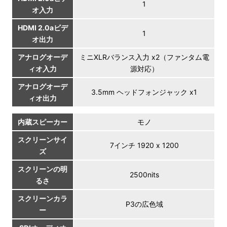
1
オ入力
HDMI 2.0aビデ
1
オ出力
アナログオーデ
ミニXLRバランス入力 x2（ファンタム電
ィオ入力
源対応）
アナログオーデ
3.5mm ヘッドフォンジャック x1
ィオ出力
内蔵スピーカー
モノ
スクリーンサイ
7インチ 1920 x 1200
ズ
スクリーンの明
2500nits
るさ
スクリーンカラ
P3の広色域
ー