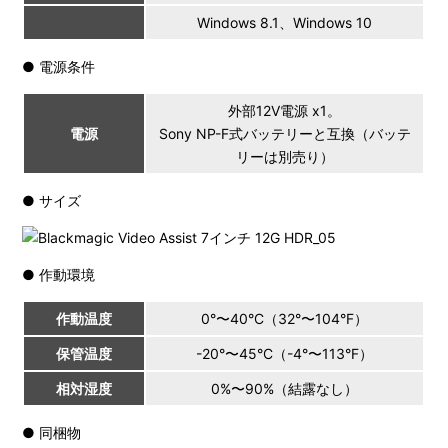
Windows 8.1、Windows 10
● 電源条件
外部12V電源 x1。
電源
Sony NP-F式バッテリーと互換（バッテ
リーは別売り）
● サイズ
● 作動環境
作動温度
0°〜40°C（32°〜104°F）
保管温度
-20°〜45°C（-4°〜113°F）
相対湿度
0%〜90%（結露なし）
● 同梱物