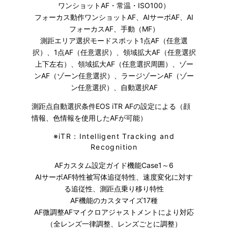
ワンショットAF・常温・ISO100）
フォーカス動作ワンショットAF、AIサーボAF、AI
フォーカスAF、手動（MF）
測距エリア選択モードスポット1点AF（任意選
択）、1点AF（任意選択）、領域拡大AF（任意選択
上下左右）、領域拡大AF（任意選択周囲）、ゾー
ンAF（ゾーン任意選択）、ラージゾーンAF（ゾー
ン任意選択）、自動選択AF
測距点自動選択条件EOS iTR AFの設定による（顔
情報、色情報を使用したAFが可能）
※
iTR：Intelligent Tracking and
Recognition
AFカスタム設定ガイド機能Case1～6
AIサーボAF特性被写体追従特性、速度変化に対す
る追従性、測距点乗り移り特性
AF機能のカスタマイズ17種
AF微調整AFマイクロアジャストメントにより対応
（全レンズ一律調整、レンズごとに調整）