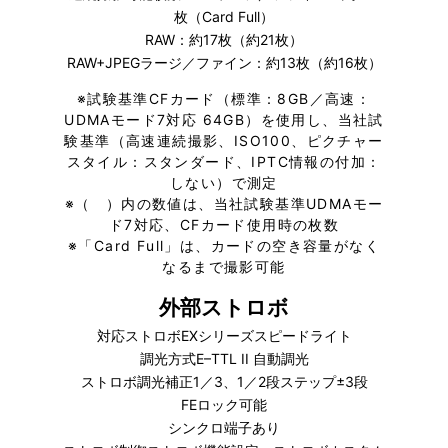
枚（Card Full）
RAW：約17枚（約21枚）
RAW+JPEGラージ／ファイン：約13枚（約16枚）
※
試験基準CFカード（標準：8GB／高速：
UDMAモード7対応 64GB）を使用し、当社試
験基準（高速連続撮影、ISO100、ピクチャー
スタイル：スタンダード、IPTC情報の付加：
しない）で測定
※
（ ）内の数値は、当社試験基準UDMAモー
ド7対応、CFカード使用時の枚数
※
「Card Full」は、カードの空き容量がなく
なるまで撮影可能
外部ストロボ
対応ストロボEXシリーズスピードライト
調光方式E–TTL II 自動調光
ストロボ調光補正1／3、1／2段ステップ±3段
FEロック可能
シンクロ端子あり