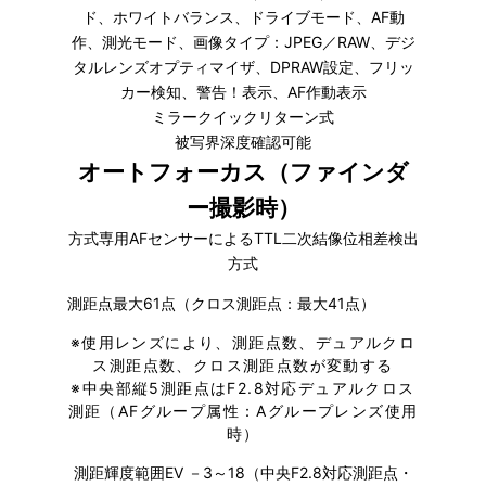
ド、ホワイトバランス、ドライブモード、AF動
作、測光モード、画像タイプ：JPEG／RAW、デジ
タルレンズオプティマイザ、DPRAW設定、フリッ
カー検知、警告！表示、AF作動表示
ミラークイックリターン式
被写界深度確認可能
オートフォーカス（ファインダ
ー撮影時）
方式専用AFセンサーによるTTL二次結像位相差検出
方式
測距点最大61点（クロス測距点：最大41点）
※
使用レンズにより、測距点数、デュアルクロ
ス測距点数、クロス測距点数が変動する
※
中央部縦5測距点はF2.8対応デュアルクロス
測距（AFグループ属性：Aグループレンズ使用
時）
測距輝度範囲EV －3～18（中央F2.8対応測距点・