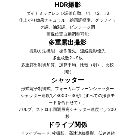
HDR撮影
ダイナミックレンジ調整自動、±1、±2、±3
仕上がり効果ナチュラル、絵画調標準、グラフィッ
ク調、油彩調、ビンテージ調
画像位置自動調整可能
多重露出撮影
撮影方法機能・操作優先、連続撮影優先
多重枚数2～9枚
多重露出制御加算、加算平均、比較（明）、比較
（暗）
シャッター
形式電子制御式、フォーカルプレーンシャッター
シャッター速度1／8000～30秒（すべての撮影モ
ードを合わせて）、
バルブ、ストロボ同調最高シャッター速度=1／200
秒
ドライブ関係
ドライブモード1枚撮影、高速連続撮影、低速連続