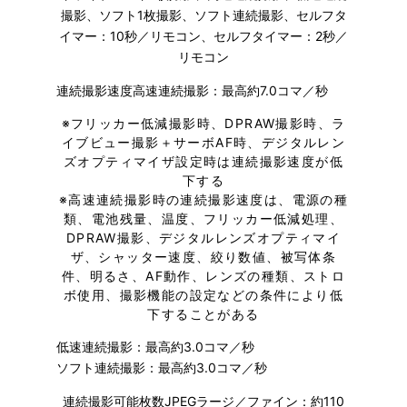
撮影、ソフト1枚撮影、ソフト連続撮影、セルフタ
イマー：10秒／リモコン、セルフタイマー：2秒／
リモコン
連続撮影速度高速連続撮影：最高約7.0コマ／秒
※
フリッカー低減撮影時、DPRAW撮影時、ラ
イブビュー撮影＋サーボAF時、デジタルレン
ズオプティマイザ設定時は連続撮影速度が低
下する
※
高速連続撮影時の連続撮影速度は、電源の種
類、電池残量、温度、フリッカー低減処理、
DPRAW撮影、デジタルレンズオプティマイ
ザ、シャッター速度、絞り数値、被写体条
件、明るさ、AF動作、レンズの種類、ストロ
ボ使用、撮影機能の設定などの条件により低
下することがある
低速連続撮影：最高約3.0コマ／秒
ソフト連続撮影：最高約3.0コマ／秒
連続撮影可能枚数JPEGラージ／ファイン：約110