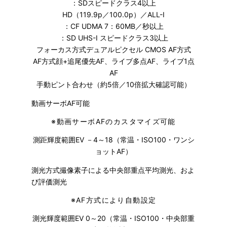
：SDスピードクラス4以上
HD（119.9p／100.0p）／ALL-I
：CF UDMA 7：60MB／秒以上
：SD UHS-I スピードクラス3以上
フォーカス方式デュアルピクセル CMOS AF方式
AF方式顔+追尾優先AF、ライブ多点AF、ライブ1点
AF
手動ピント合わせ（約5倍／10倍拡大確認可能）
動画サーボAF可能
※
動画サーボAFのカスタマイズ可能
測距輝度範囲EV －4～18（常温・ISO100・ワンシ
ョットAF）
測光方式撮像素子による中央部重点平均測光、およ
び評価測光
※
AF方式により自動設定
測光輝度範囲EV 0～20（常温・ISO100・中央部重