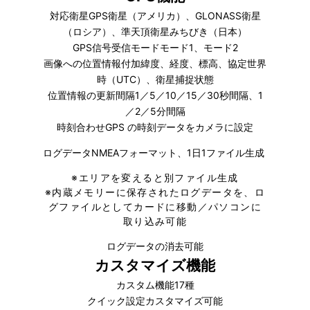
対応衛星GPS衛星（アメリカ）、GLONASS衛星
（ロシア）、準天頂衛星みちびき（日本）
GPS信号受信モードモード1、モード2
画像への位置情報付加緯度、経度、標高、協定世界
時（UTC）、衛星捕捉状態
位置情報の更新間隔1／5／10／15／30秒間隔、1
／2／5分間隔
時刻合わせGPS の時刻データをカメラに設定
ログデータNMEAフォーマット、1日1ファイル生成
※
エリアを変えると別ファイル生成
※
内蔵メモリーに保存されたログデータを、ロ
グファイルとしてカードに移動／パソコンに
取り込み可能
ログデータの消去可能
カスタマイズ機能
カスタム機能17種
クイック設定カスタマイズ可能