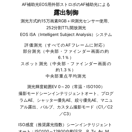
AF補助光EOS用外部ストロボのAF補助光による
露出制御
測光方式約15万画素RGB＋IR測光センサー使用、
252分割TTL開放測光
EOS iSA（Intelligent Subject Analysis）システム
評価測光（すべてのAFフレームに対応）
部分測光（中央部・ファインダー画面の約
6.1％）
スポット測光（中央部・ファインダー画面の
約1.3％）
中央部重点平均測光
測光輝度範囲EV 0～20（常温・ISO100）
撮影モードシーンインテリジェントオート、プログ
ラムAE、シャッター優先AE、絞り優先AE、マニュ
アル露出、バルブ、カスタム撮影モード（C1／C2
／C3）
ISO感度（推奨露光指数）シーンインテリジェント
オート：ISO100～12800自動設定、P, Tv, Av, M,