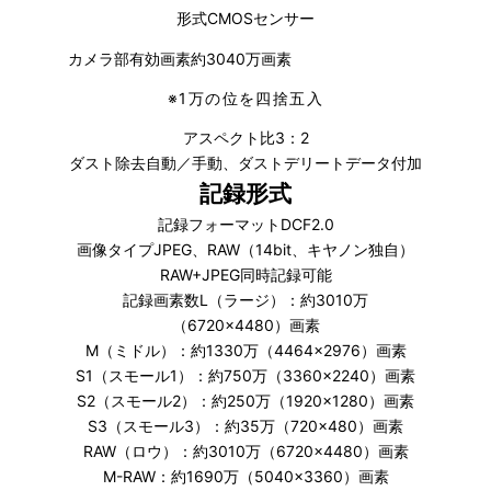
形式CMOSセンサー
カメラ部有効画素約3040万画素
※
1万の位を四捨五入
アスペクト比3：2
ダスト除去自動／手動、ダストデリートデータ付加
記録形式
記録フォーマットDCF2.0
画像タイプJPEG、RAW（14bit、キヤノン独自）
RAW+JPEG同時記録可能
記録画素数L（ラージ）：約3010万
（6720×4480）画素
M（ミドル）：約1330万（4464×2976）画素
S1（スモール1）：約750万（3360×2240）画素
S2（スモール2）：約250万（1920×1280）画素
S3（スモール3）：約35万（720×480）画素
RAW（ロウ）：約3010万（6720×4480）画素
M-RAW：約1690万（5040×3360）画素