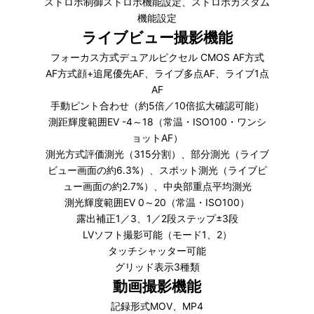
ストロボ制御ストロボ機能設定、ストロボカスタム
機能設定
ライブビュー撮影機能
フォーカス方式デュアルピクセル CMOS AF方式
AF方式顔+追尾優先AF、ライブ多点AF、ライブ1点
AF
手動ピント合わせ（約5倍／10倍拡大確認可能）
測距輝度範囲EV -4～18（常温・ISO100・ワンシ
ョットAF）
測光方式評価測光（315分割）、部分測光（ライブ
ビュー画面の約6.3%）、スポット測光（ライブビ
ュー画面の約2.7%）、中央部重点平均測光
測光輝度範囲EV 0～20（常温・ISO100）
露出補正1／3、1／2段ステップ±3段
LVソフト撮影可能（モード1、2）
タッチシャッター可能
グリッド表示3種類
動画撮影機能
記録形式MOV、MP4