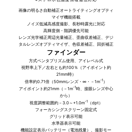
画像の明るさ自動補正オートライティングオプティ
マイザ機能搭載
ノイズ低減高感度撮影、長秒時露光に対応
高輝度側・階調優先可能
レンズ光学補正周辺光量補正、歪曲収差補正、デジ
タルレンズオプティマイザ、色収差補正、回折補正
ファインダー
方式ペンタプリズム使用、アイレベル式
視野率上下／左右とも約100％（アイポイント約
21mm時）
-1
倍率約0.71倍（50mmレンズ・∞・－1m
）
-1
アイポイント約21mm（－1m
時、接眼レンズ中心
から）
-1
視度調整範囲約－3.0～+1.0m
（dpt）
フォーカシングスクリーン固定式
グリッド表示可能
水準器表示可能
機能設定表示バッテリー（電池残量）、撮影モー