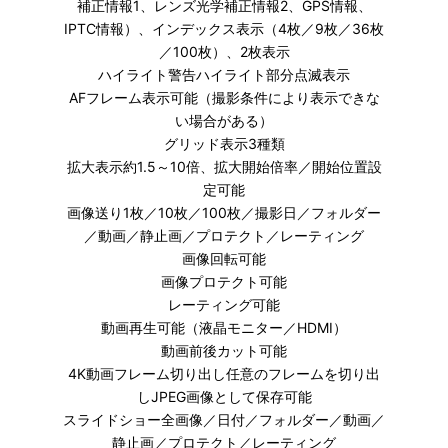
補正情報1、レンズ光学補正情報2、GPS情報、
IPTC情報）、インデックス表示（4枚／9枚／36枚
／100枚）、2枚表示
ハイライト警告ハイライト部分点滅表示
AFフレーム表示可能（撮影条件により表示できな
い場合がある）
グリッド表示3種類
拡大表示約1.5～10倍、拡大開始倍率／開始位置設
定可能
画像送り1枚／10枚／100枚／撮影日／フォルダー
／動画／静止画／プロテクト／レーティング
画像回転可能
画像プロテクト可能
レーティング可能
動画再生可能（液晶モニター／HDMI）
動画前後カット可能
4K動画フレーム切り出し任意のフレームを切り出
しJPEG画像として保存可能
スライドショー全画像／日付／フォルダー／動画／
静止画／プロテクト／レーティング