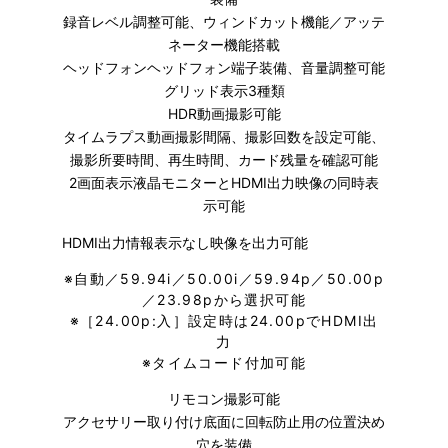
録音レベル調整可能、ウィンドカット機能／アッテ
ネーター機能搭載
ヘッドフォンヘッドフォン端子装備、音量調整可能
グリッド表示3種類
HDR動画撮影可能
タイムラプス動画撮影間隔、撮影回数を設定可能、
撮影所要時間、再生時間、カード残量を確認可能
2画面表示液晶モニターとHDMI出力映像の同時表
示可能
HDMI出力情報表示なし映像を出力可能
※
自動／59.94i／50.00i／59.94p／50.00p
／23.98pから選択可能
※
［24.00p:入］設定時は24.00pでHDMI出
力
※
タイムコード付加可能
リモコン撮影可能
アクセサリー取り付け底面に回転防止用の位置決め
穴を装備