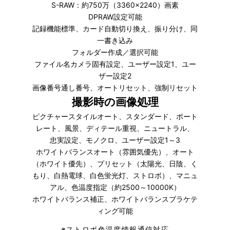
S-RAW：約750万（3360×2240）画素
DPRAW設定可能
記録機能標準、カード自動切り換え、振り分け、同
一書き込み
フォルダー作成／選択可能
ファイル名カメラ固有設定、ユーザー設定1、ユー
ザー設定2
画像番号通し番号、オートリセット、強制リセット
撮影時の画像処理
ピクチャースタイルオート、スタンダード、ポート
レート、風景、ディテール重視、ニュートラル、
忠実設定、モノクロ、ユーザー設定1～3
ホワイトバランスオート（雰囲気優先）、オート
（ホワイト優先）、プリセット（太陽光、日陰、く
もり、白熱電球、白色蛍光灯、ストロボ）、マニュ
アル、色温度指定（約2500～10000K）
ホワイトバランス補正、ホワイトバランスブラケテ
ィング可能
※
ストロボ色温度情報通信対応