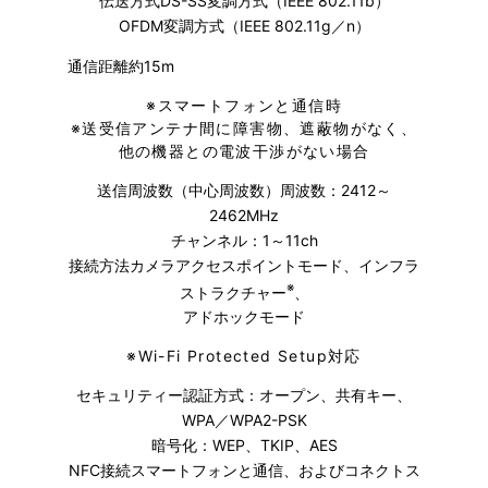
伝送方式DS-SS変調方式（IEEE 802.11b）
OFDM変調方式（IEEE 802.11g／n）
通信距離約15m
※
スマートフォンと通信時
※
送受信アンテナ間に障害物、遮蔽物がなく、
他の機器との電波干渉がない場合
送信周波数（中心周波数）周波数：2412～
2462MHz
チャンネル：1～11ch
接続方法カメラアクセスポイントモード、インフラ
※
ストラクチャー
、
アドホックモード
※
Wi-Fi Protected Setup対応
セキュリティー認証方式：オープン、共有キー、
WPA／WPA2-PSK
暗号化：WEP、TKIP、AES
NFC接続スマートフォンと通信、およびコネクトス