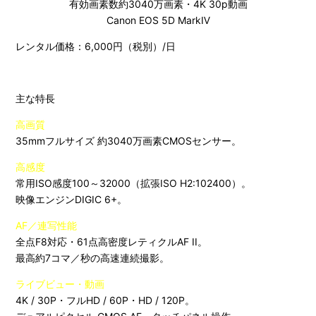
有効画素数約3040万画素・4K 30p動画
Canon EOS 5D MarkⅣ
レンタル価格：6,000円（税別）/日
主な特長
高画質
35mmフルサイズ 約3040万画素CMOSセンサー。
高感度
常用ISO感度100～32000（拡張ISO H2:102400）。
映像エンジンDIGIC 6+。
AF／連写性能
全点F8対応・61点高密度レティクルAF II。
最高約7コマ／秒の高速連続撮影。
ライブビュー・動画
4K / 30P・フルHD / 60P・HD / 120P。