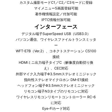
カスタム撮影モードC1／C2／C3モードに登録
マイメニュー5画面登録可能
著作権情報設定／付加可能
IPTC情報付加可能
インターフェース
デジタル端子SuperSpeed USB（USB3.0）
パソコン通信、ワイヤレスファイルトランスミッタ
ー
WFT-E7B（Ver.2）、コネクトステーション CS100
接続
HDMIミニ出力端子タイプC（解像度自動切り換
え）、CEC対応
外部マイク入力端子Φ3.5mmステレオミニジャック
指向性ステレオマイクロホン DM-E1接続
ヘッドフォン端子Φ3.5mmステレオミニジャック
リモコン端子N3タイプのリモコンに対応
ワイヤレスリモコンリモートコントローラー RC-6
に対応
Eye-Fiカード対応