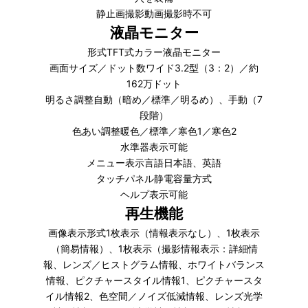
静止画撮影動画撮影時不可
液晶モニター
形式TFT式カラー液晶モニター
画面サイズ／ドット数ワイド3.2型（3：2）／約
162万ドット
明るさ調整自動（暗め／標準／明るめ）、手動（7
段階）
色あい調整暖色／標準／寒色1／寒色2
水準器表示可能
メニュー表示言語日本語、英語
タッチパネル静電容量方式
ヘルプ表示可能
再生機能
画像表示形式1枚表示（情報表示なし）、1枚表示
（簡易情報）、1枚表示（撮影情報表示：詳細情
報、レンズ／ヒストグラム情報、ホワイトバランス
情報、ピクチャースタイル情報1、ピクチャースタ
イル情報2、色空間／ノイズ低減情報、レンズ光学