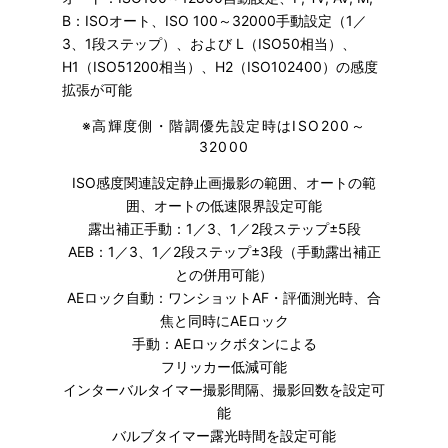
B：ISOオート、ISO 100～32000手動設定（1／
3、1段ステップ）、および L（ISO50相当）、
H1（ISO51200相当）、H2（ISO102400）の感度
拡張が可能
※
高輝度側・階調優先設定時はISO200～
32000
ISO感度関連設定静止画撮影の範囲、オートの範
囲、オートの低速限界設定可能
露出補正手動：1／3、1／2段ステップ±5段
AEB：1／3、1／2段ステップ±3段（手動露出補正
との併用可能）
AEロック自動：ワンショットAF・評価測光時、合
焦と同時にAEロック
手動：AEロックボタンによる
フリッカー低減可能
インターバルタイマー撮影間隔、撮影回数を設定可
能
バルブタイマー露光時間を設定可能