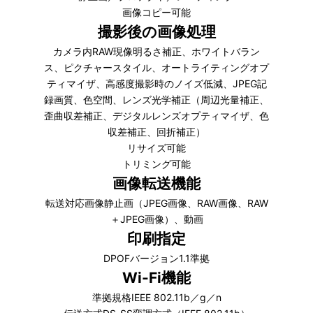
画像コピー可能
撮影後の画像処理
カメラ内RAW現像明るさ補正、ホワイトバラン
ス、ピクチャースタイル、オートライティングオプ
ティマイザ、高感度撮影時のノイズ低減、JPEG記
録画質、色空間、レンズ光学補正（周辺光量補正、
歪曲収差補正、デジタルレンズオプティマイザ、色
収差補正、回折補正）
リサイズ可能
トリミング可能
画像転送機能
転送対応画像静止画（JPEG画像、RAW画像、RAW
＋JPEG画像）、動画
印刷指定
DPOFバージョン1.1準拠
Wi-Fi機能
準拠規格IEEE 802.11b／g／n