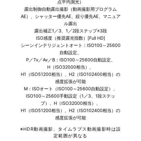
点平均測光）
露出制御自動露出撮影（動画撮影用プログラム
AE）、シャッター優先AE、絞り優先AE、マニュア
ル露出
露出補正1／3、1／2段ステップ±3段
ISO感度（推奨露光指数）[Full HD]
シーンインテリジェントオート：ISO100～25600
自動設定、
P／Tv／Av／B：ISO100～25600自動設定、
H（ISO32000相当）、
H1（ISO51200相当）、H2（ISO102400相当）の
感度拡張が可能
M：ISOオート（ISO100～25600自動設定）、
ISO100～25600手動設定（1／3、1段ステッ
プ）、H（ISO32000相当）、
H1（ISO51200相当）、H2（ISO102400相当）の
感度拡張が可能
※
HDR動画撮影、タイムラプス動画撮影時は設
定範囲が異なる