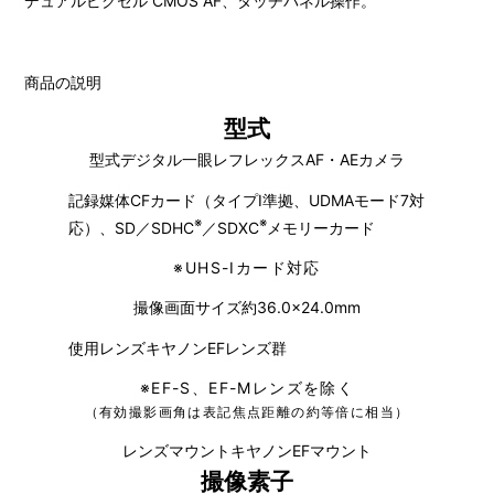
デュアルピクセル CMOS AF、タッチパネル操作。
商品の説明
型式
型式デジタル一眼レフレックスAF・AEカメラ
記録媒体CFカード（タイプI準拠、UDMAモード7対
※
※
応）、SD／SDHC
／SDXC
メモリーカード
※
UHS-Iカード対応
撮像画面サイズ約36.0×24.0mm
使用レンズキヤノンEFレンズ群
※
EF-S、EF-Mレンズを除く
（有効撮影画角は表記焦点距離の約等倍に相当）
レンズマウントキヤノンEFマウント
撮像素子