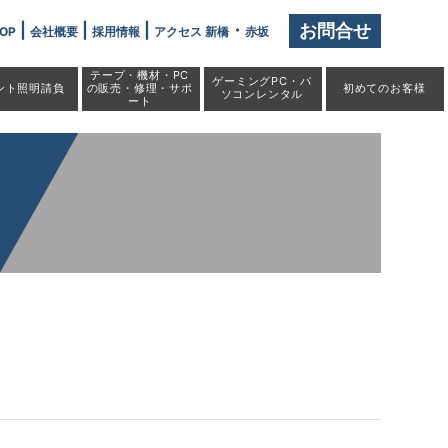
|
|
|
・
お問合せ
OP
会社概要
採用情報
アクセス 新橋
赤坂
テープ・機材・PC
ゲーミングPC・パ
ント照明請負
の販売・修理・サポ
初めての
お客様
ソコンレンタル
ート