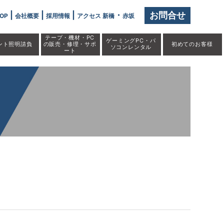
|
|
|
・
お問合せ
OP
会社概要
採用情報
アクセス 新橋
赤坂
テープ・機材・PC
ゲーミングPC・パ
ント照明請負
の販売・修理・サポ
初めての
お客様
ソコンレンタル
ート