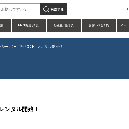
T
事業
ENG撮影請負
動画配信請負
音響(PA)請負
イベ
ンシーバー IP-502H レンタル開始！
H レンタル開始！