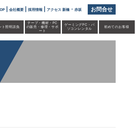
|
|
|
・
お問合せ
OP
会社概要
採用情報
アクセス 新橋
赤坂
テープ・機材・PC
ゲーミングPC・パ
ント照明請負
の販売・修理・サポ
初めての
お客様
ソコンレンタル
ート
！