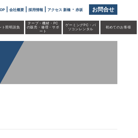
|
|
|
・
お問合せ
OP
会社概要
採用情報
アクセス 新橋
赤坂
テープ・機材・PC
ゲーミングPC・パ
ント照明請負
の販売・修理・サポ
初めての
お客様
ソコンレンタル
ート