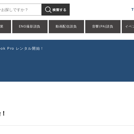
T
事業
ENG撮影請負
動画配信請負
音響(PA)請負
イベ
ook Pro レンタル開始！
始！