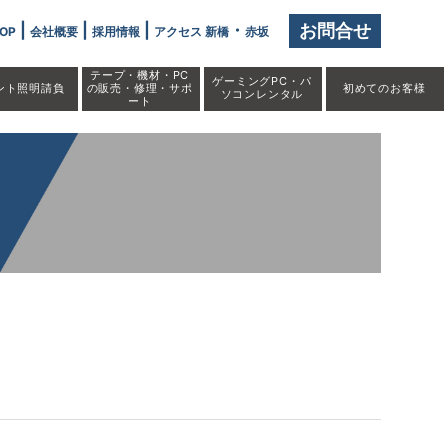
|
|
|
・
お問合せ
OP
会社概要
採用情報
アクセス 新橋
赤坂
テープ・機材・PC
ゲーミングPC・パ
ント照明請負
の販売・修理・サポ
初めての
お客様
ソコンレンタル
ート