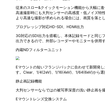
従来のスロー&クイックモーション機能から大幅に進化
高速撮影時にも大判センサーの高感度・低ノイズ特
より高速な撮影が求められる場合には、画質を落として
プログレッシブ対応HD-SDI、HDMI出力
3G対応のSDI出力を搭載し、本体記録モードと同じ
出力できるので、外部レコーダーやモニターを併用
内蔵NDフィルターユニット
Eマウントの短いフランジバックに合わせて新開発し
す。Clear、1/4(2eV)、1/16(4eV)、1/64(6e
静止画記録機能
大判センサーならではの被写界深度の浅い静止画を撮影で
Eマウントレンズ交換システム