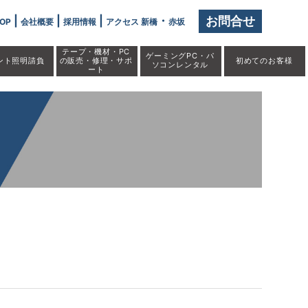
|
|
|
・
お問合せ
OP
会社概要
採用情報
アクセス 新橋
赤坂
テープ・機材・PC
ゲーミングPC・パ
ント照明請負
の販売・修理・サポ
初めての
お客様
ソコンレンタル
ート