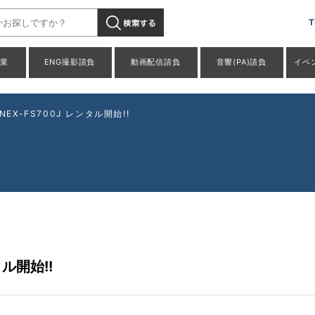
T
事業
ENG撮影請負
動画配信請負
音響(PA)請負
イベ
NEX-FS700J レンタル開始!!
タル開始!!