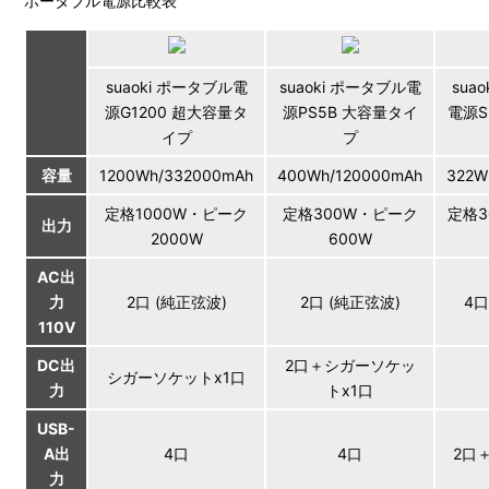
ポータブル電源比較表
suaoki ポータブル電
suaoki ポータブル電
sua
源G1200 超大容量タ
源PS5B 大容量タイ
電源S
イプ
プ
容量
1200Wh/332000mAh
400Wh/120000mAh
322W
定格1000W・ピーク
定格300W・ピーク
定格3
出力
2000W
600W
AC出
力
2口 (純正弦波)
2口 (純正弦波)
4口
110V
DC出
2口＋シガーソケッ
シガーソケットx1口
力
トx1口
USB-
A出
4口
4口
2口＋
力