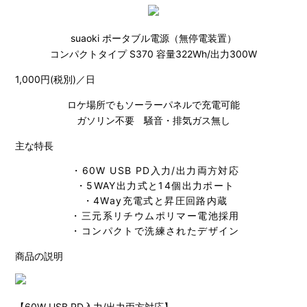
suaoki ポータブル電源（無停電装置）
コンパクトタイプ S370 容量322Wh/出力300W
1,000円(税別)／日
ロケ場所でもソーラーパネルで充電可能
ガソリン不要 騒音・排気ガス無し
主な特長
・60W USB PD入力/出力両方対応
・5WAY出力式と14個出力ポート
・4Way充電式と昇圧回路内蔵
・三元系リチウムポリマー電池採用
・コンパクトで洗練されたデザイン
商品の説明
【60W USB PD入力/出力両方対応】