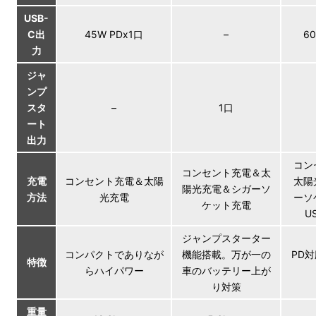
USB-
C出
45W PDx1口
–
6
力
ジャ
ンプ
スタ
–
1口
ート
出力
コン
コンセント充電＆太
充電
コンセント充電＆太陽
太陽
陽光充電＆シガーソ
方法
光充電
ーソ
ケット充電
U
ジャンプスターター
コンパクトでありなが
機能搭載。万が一の
PD
特徴
らハイパワー
車のバッテリー上が
り対策
重量