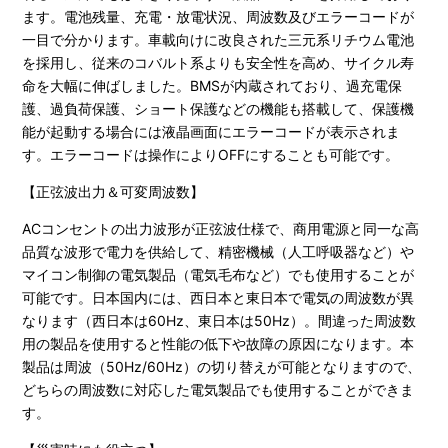
ます。電池残量、充電・放電状況、周波数及びエラーコードが
一目で分かります。車載向けに改良された三元系リチウム電池
を採用し、従来のコバルト系よりも安全性を高め、サイクル寿
命を大幅に伸ばしました。BMSが内蔵されており、過充電保
護、過負荷保護、ショート保護などの機能も搭載して、保護機
能が起動する場合には液晶画面にエラーコードが表示されま
す。エラーコードは操作によりOFFにすることも可能です。
【正弦波出力＆可変周波数】
ACコンセントの出力波形が正弦波仕様で、商用電源と同一な高
品質な波形で電力を供給して、精密機械（人工呼吸器など）や
マイコン制御の電気製品（電気毛布など）でも使用することが
可能です。日本国内には、西日本と東日本で電気の周波数が異
なります（西日本は60Hz、東日本は50Hz）。間違った周波数
用の製品を使用すると性能の低下や故障の原因になります。本
製品は周波（50Hz/60Hz）の切り替えが可能となりますので、
どちらの周波数に対応した電気製品でも使用することができま
す。