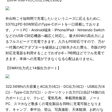
外出時こそ短時間で充電したいというニーズに応えるために、
S370はPD 60W対応のType-Cポートを一口搭載しておりま
す。ノートPC・Android端末・iPhone/iPad・Nintendo Switch
などのUSB-C対応機器へ幅広く対応し、最⼤60Wの⾼出⼒によ
るフルスピードで充電できます。入力もPD対応ですので、万が
一付属のACアダプターを破損および紛失された際も、市販のPD
対応充電器を利用することでわずか6～7時間ほどでフル充電で
きます。本体への充電ができなくなる心配はありません。
【5WAY出力式と14個出力ポート】
322.56Whの大容量とAC出力(4口)・DC出力(4口)・USB出力(4
口)・Type-C出力(1口)・シガーソケット出力(1口)合計14個の出
力ポートにより、テレビ、電気毛布、車載用炊飯器、ノート
PC、スマホなど数多くの電化製品を同時に充電可能となりま
す。キャンプ、車中泊、登山、写真撮影、天体観測、お釣りな