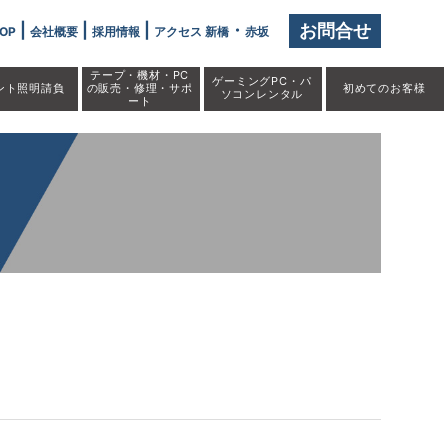
|
|
|
・
お問合せ
OP
会社概要
採用情報
アクセス 新橋
赤坂
テープ・機材・PC
ゲーミングPC・パ
ント照明請負
の販売・修理・サポ
初めての
お客様
ソコンレンタル
ート