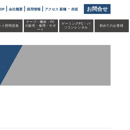
|
|
|
・
お問合せ
OP
会社概要
採用情報
アクセス 新橋
赤坂
テープ・機材・PC
ゲーミングPC・パ
ント照明請負
の販売・修理・サポ
初めての
お客様
ソコンレンタル
ート