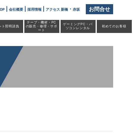
" />
|
|
|
・
お問合せ
OP
会社概要
採用情報
アクセス 新橋
赤坂
テープ・機材・PC
ゲーミングPC・パ
ント照明請負
の販売・修理・サポ
初めての
お客様
ソコンレンタル
ート