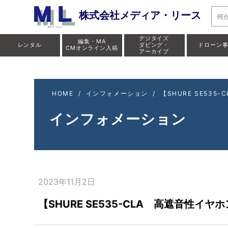
【SH
株式会社メディア・リース
デジタイズ
編集・MA
レンタル
ダビング・
ドローン
CMオンライン入稿
アーカイブ
HOME
/
インフォメーション
/
【SHURE SE53
インフォメーション
2023年11月2日
【SHURE SE535-CLA 高遮音性