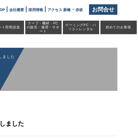
いを開始しました」" />
|
|
|
・
お問合せ
OP
会社概要
採用情報
アクセス 新橋
赤坂
テープ・機材・PC
ゲーミングPC・パ
ント照明請負
の販売・修理・サポ
初めての
お客様
ソコンレンタル
ート
始しました
開始しました