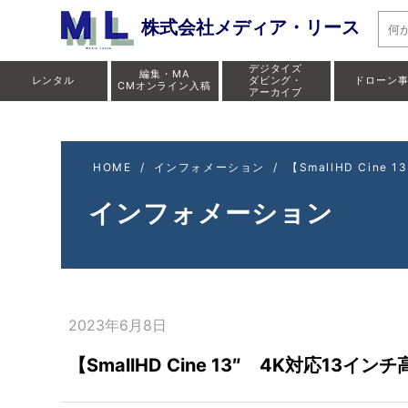
【SmallHD Cin
株式会社メディア・リース
デジタイズ
編集・MA
レンタル
ダビング・
ドローン
CMオンライン入稿
アーカイブ
HOME
/
インフォメーション
/
【SmallHD Cin
インフォメーション
2023年6月8日
【SmallHD Cine 13″ 4K対応13