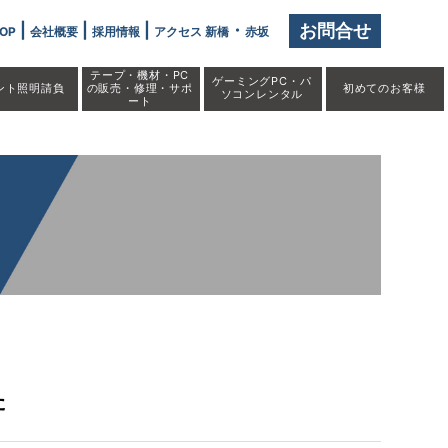
開始しました」" />
|
|
|
・
お問合せ
OP
会社概要
採用情報
アクセス 新橋
赤坂
テープ・機材・PC
ゲーミングPC・パ
ント照明請負
の販売・修理・サポ
初めての
お客様
ソコンレンタル
ート
た