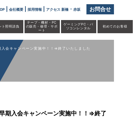
|
|
|
・
お問合せ
OP
会社概要
採用情報
アクセス 新橋
赤坂
テープ・機材・PC
ゲーミングPC・パ
ント照明請負
の販売・修理・サポ
初めての
お客様
ソコンレンタル
ート
早期入会キャンペーン実施中！！⇒終了いたしました
 早期入会キャンペーン実施中！！⇒終了